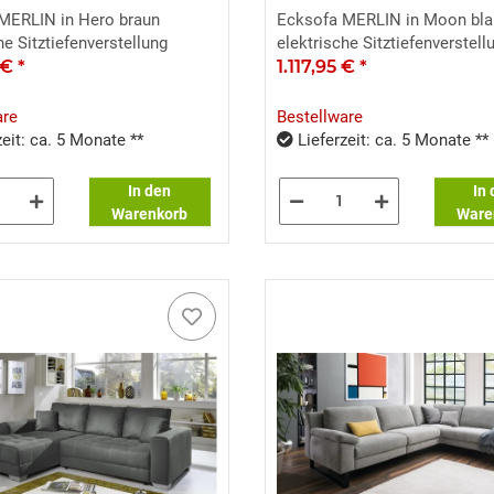
MERLIN in Hero braun
Ecksofa MERLIN in Moon bla
he Sitztiefenverstellung
elektrische Sitztiefenverstell
5 €
*
1.117,95 €
*
are
Bestellware
eit: ca. 5 Monate **
Lieferzeit: ca. 5 Monate **
In den
In
Warenkorb
Ware