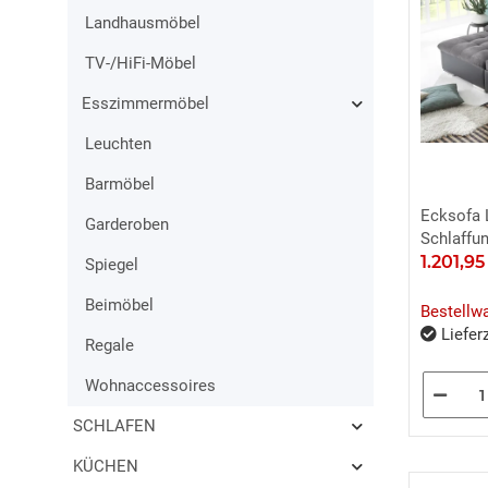
Landhausmöbel
TV-/HiFi-Möbel
Esszimmermöbel
Leuchten
Barmöbel
Ecksofa 
Garderoben
Schlaffun
1.201,9
Spiegel
Beimöbel
Bestellw
Lieferz
Regale
Wohnaccessoires
SCHLAFEN
KÜCHEN