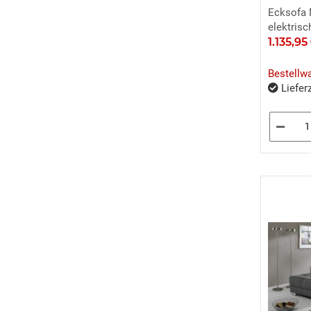
Ecksofa 
elektrisc
1.135,9
Bestellw
Lieferz