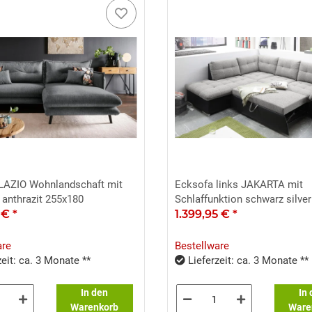
LAZIO Wohnlandschaft mit
Ecksofa links JAKARTA mit
 anthrazit 255x180
Schlaffunktion schwarz silver
5 €
*
1.399,95 €
*
are
Bestellware
eit: ca. 3 Monate **
Lieferzeit: ca. 3 Monate **
In den
In
Warenkorb
Ware