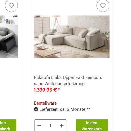
Ecksofa Links Upper East Feincord
sand Wellenunterfederung
1.399,95 €
*
Bestellware
Lieferzeit: ca. 3 Monate **
 den
In den
nkorb
Warenkorb