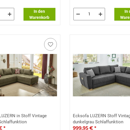
In den
In
Warenkorb
Ware
LUZERN in Stoff Vintage
Ecksofa LUZERN Stoff Vinta
Schlaffunktion
dunkelgrau Schlaffunktion
 €
*
999,95 €
*