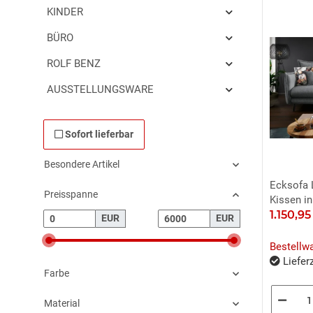
KINDER
BÜRO
ROLF BENZ
AUSSTELLUNGSWARE
Sofort lieferbar
Besondere Artikel
Ecksofa 
Preisspanne
Kissen in
1.150,9
EUR
EUR
Bestellw
Lieferz
Farbe
Material