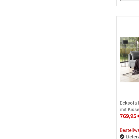
Ecksofa 
mit Kiss
769,95
Bestellw
Lieferz