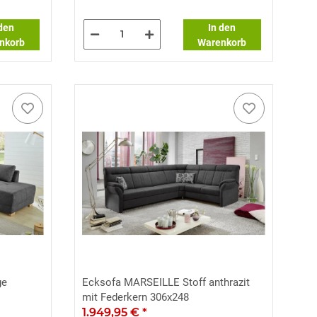
 den
In den
nkorb
Warenkorb
ge
Ecksofa MARSEILLE Stoff anthrazit
mit Federkern 306x248
1.949,95 €
*