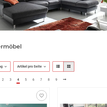
ermöbel
ng
Artikel pro Seite
2
3
4
5
6
7
8
9