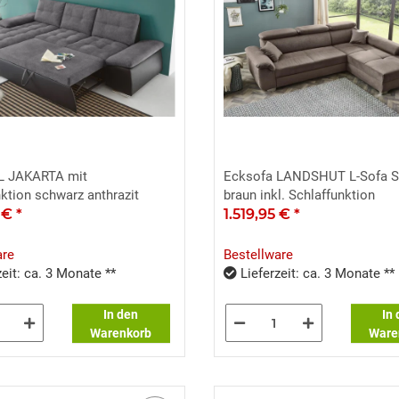
L JAKARTA mit
Ecksofa LANDSHUT L-Sofa S
ktion schwarz anthrazit
braun inkl. Schlaffunktion
5 €
*
1.519,95 €
*
are
Bestellware
eit: ca. 3 Monate **
Lieferzeit: ca. 3 Monate **
In den
In
Warenkorb
Ware