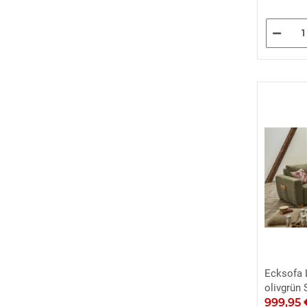
Ecksofa 
olivgrün 
999,95