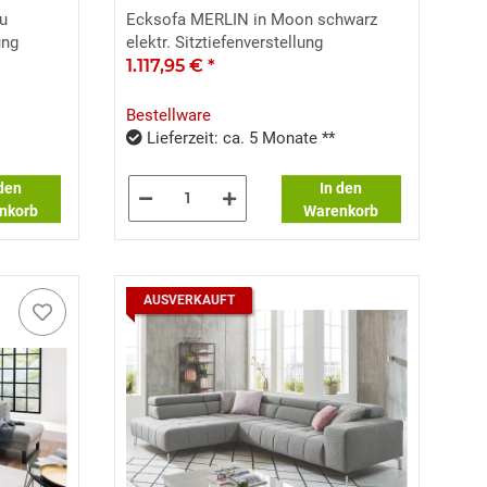
u
Ecksofa MERLIN in Moon schwarz
ung
elektr. Sitztiefenverstellung
1.117,95 €
*
Bestellware
Lieferzeit: ca. 5 Monate **
 den
In den
nkorb
Warenkorb
AUSVERKAUFT