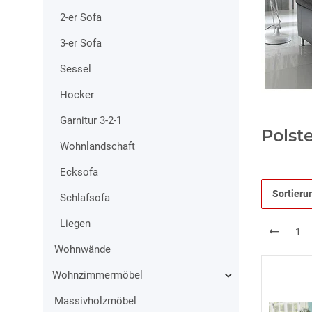
2-er Sofa
3-er Sofa
Sessel
Hocker
Garnitur 3-2-1
Polst
Wohnlandschaft
Ecksofa
Sortieru
Schlafsofa
Liegen
1
Wohnwände
Wohnzimmermöbel
Massivholzmöbel