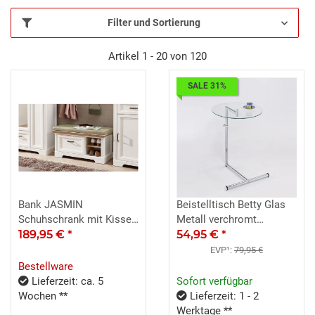
Filter und Sortierung
Artikel 1 - 20 von 120
SALE 31%
Bank JASMIN
Beistelltisch Betty Glas
Schuhschrank mit Kissen
Metall verchromt
Pinie hell und Artisan
189,95 €
*
höhenverstellbar
54,95 €
*
Eiche 93x49
EVP¹:
79,95 €
Bestellware
Lieferzeit: ca. 5
Sofort verfügbar
Wochen **
Lieferzeit: 1 - 2
Werktage **