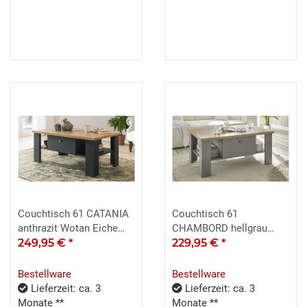
Couchtisch 61 CATANIA
Couchtisch 61
anthrazit Wotan Eiche
CHAMBORD hellgrau
Dekor Soft-Close
249,95 €
*
Artisan Oak
229,95 €
*
Bestellware
Bestellware
Lieferzeit: ca. 3
Lieferzeit: ca. 3
Monate **
Monate **