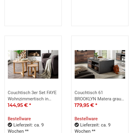
Couchtisch 3er Set FAYE
Couchtisch 61
Wohnzimmertisch in
BROOKLYN Matera grau
Asteiche massiv geölt
144,95 €
*
Old Mix braun 110x63
179,95 €
*
Bestellware
Bestellware
Lieferzeit: ca. 9
Lieferzeit: ca. 9
Wochen **
Wochen **