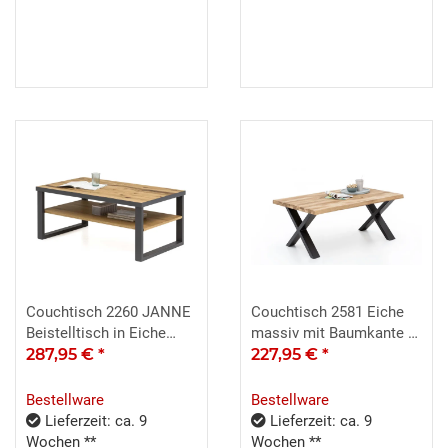
Couchtisch 2260 JANNE
Couchtisch 2581 Eiche
Beistelltisch in Eiche
massiv mit Baumkante X-
furniert 115x46
287,95 €
*
Gestell 110x70
227,95 €
*
Bestellware
Bestellware
Lieferzeit: ca. 9
Lieferzeit: ca. 9
Wochen **
Wochen **