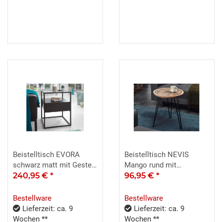
Beistelltisch EVORA
Beistelltisch NEVIS
schwarz matt mit Gestell
Mango rund mit
in schwarz 43cm
240,95 €
*
Kompass-Motiv 46 cm
96,95 €
*
Bestellware
Bestellware
Lieferzeit: ca. 9
Lieferzeit: ca. 9
Wochen **
Wochen **