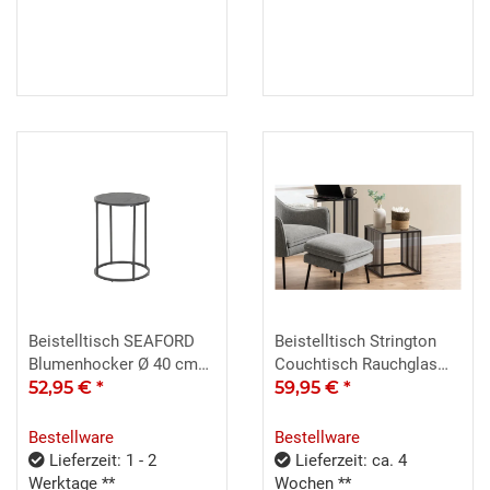
Beistelltisch SEAFORD
Beistelltisch Strington
Blumenhocker Ø 40 cm
Couchtisch Rauchglas
Metall schwarz
52,95 €
*
Metall schwarz 40x40 cm
59,95 €
*
Bestellware
Bestellware
Lieferzeit: 1 - 2
Lieferzeit: ca. 4
Werktage **
Wochen **