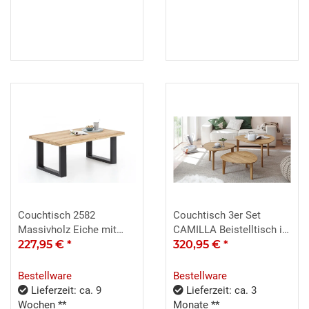
Couchtisch 2582
Couchtisch 3er Set
Massivholz Eiche mit
CAMILLA Beistelltisch in
Baumkante 110x70 cm
227,95 €
*
Asteiche massiv
320,95 €
*
Bestellware
Bestellware
Lieferzeit: ca. 9
Lieferzeit: ca. 3
Wochen **
Monate **