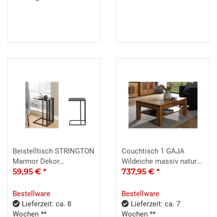
Beistelltisch STRINGTON
Couchtisch 1 GAJA
Marmor Dekor
Wildeiche massiv natur
Telefontisch
59,95 €
*
geölt mit Hirnholz 118x70
737,95 €
*
Blumenhocker schwarz
Bestellware
Bestellware
Lieferzeit: ca. 8
Lieferzeit: ca. 7
Wochen **
Wochen **