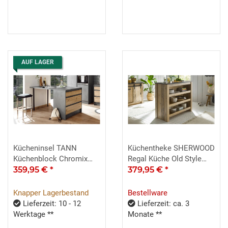
AUF LAGER
Kücheninsel TANN
Küchentheke SHERWOOD
Küchenblock Chromix
Regal Küche Old Style
anthrazit Artisan Eiche
359,95 €
*
hell
379,95 €
*
Knapper Lagerbestand
Bestellware
Lieferzeit: 10 - 12
Lieferzeit: ca. 3
Werktage **
Monate **