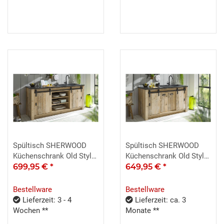
Spültisch SHERWOOD
Spültisch SHERWOOD
Küchenschrank Old Style
Küchenschrank Old Style
hell 2 trg. 201 cm
699,95 €
*
hell 4 Türen
649,95 €
*
Bestellware
Bestellware
Lieferzeit: 3 - 4
Lieferzeit: ca. 3
Wochen **
Monate **