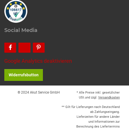
Social Media
Google Analytics deaktivieren
Widerrufsbutton
® 2024 Akut Service GmbH
* Alle Preise inkl. gesetzlicher
USt.und zzgl.
Versandkosten
** Gilt für Lieferungen nach Deutschland
ab Zahlungseingang.
Lieferzeiten für andere Länder
und Informationen zur
Berechnung des Liefertermins