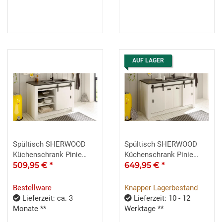
AUF LAGER
Spültisch SHERWOOD
Spültisch SHERWOOD
Küchenschrank Pinie
Küchenschrank Pinie
weiß 1 Tür
509,95 €
*
weiß 161cm
649,95 €
*
Bestellware
Knapper Lagerbestand
Lieferzeit: ca. 3
Lieferzeit: 10 - 12
Monate **
Werktage **