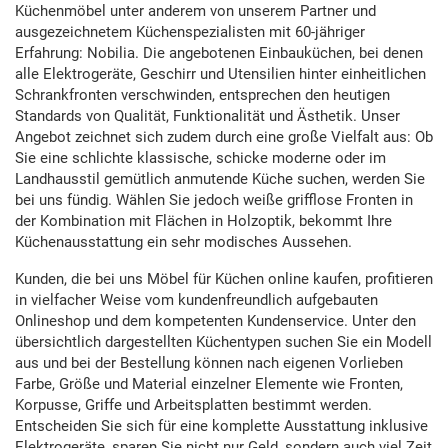
Küchenmöbel unter anderem von unserem Partner und
ausgezeichnetem Küchenspezialisten mit 60-jähriger
Erfahrung: Nobilia. Die angebotenen Einbauküchen, bei denen
alle Elektrogeräte, Geschirr und Utensilien hinter einheitlichen
Schrankfronten verschwinden, entsprechen den heutigen
Standards von Qualität, Funktionalität und Ästhetik. Unser
Angebot zeichnet sich zudem durch eine große Vielfalt aus: Ob
Sie eine schlichte klassische, schicke moderne oder im
Landhausstil gemütlich anmutende Küche suchen, werden Sie
bei uns fündig. Wählen Sie jedoch weiße grifflose Fronten in
der Kombination mit Flächen in Holzoptik, bekommt Ihre
Küchenausstattung ein sehr modisches Aussehen.
Kunden, die bei uns Möbel für Küchen online kaufen, profitieren
in vielfacher Weise vom kundenfreundlich aufgebauten
Onlineshop und dem kompetenten Kundenservice. Unter den
übersichtlich dargestellten Küchentypen suchen Sie ein Modell
aus und bei der Bestellung können nach eigenen Vorlieben
Farbe, Größe und Material einzelner Elemente wie Fronten,
Korpusse, Griffe und Arbeitsplatten bestimmt werden.
Entscheiden Sie sich für eine komplette Ausstattung inklusive
Elektrogeräte, sparen Sie nicht nur Geld, sondern auch viel Zeit