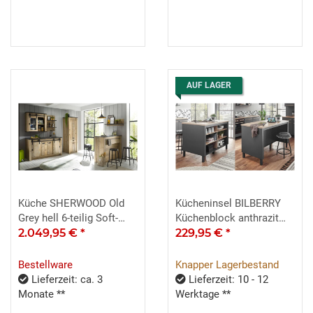
AUF LAGER
Küche SHERWOOD Old
Kücheninsel BILBERRY
Grey hell 6-teilig Soft-
Küchenblock anthrazit
Close-Funktion
2.049,95 €
*
Eiche Sonoma
229,95 €
*
Bestellware
Knapper Lagerbestand
Lieferzeit: ca. 3
Lieferzeit: 10 - 12
Monate **
Werktage **