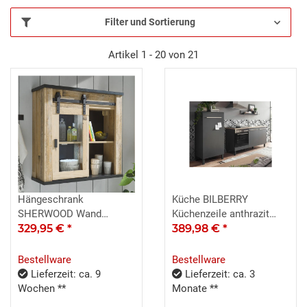
Filter und Sortierung
Artikel 1 - 20 von 21
Hängeschrank
Küche BILBERRY
SHERWOOD Wand
Küchenzeile anthrazit
Küchenschrank Old Style
329,95 €
*
Eiche Sonoma 4-teilig
389,98 €
*
hell
Bestellware
Bestellware
Lieferzeit: ca. 9
Lieferzeit: ca. 3
Wochen **
Monate **