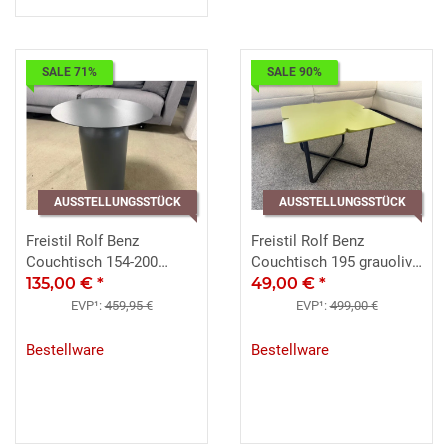
SALE 71%
SALE 90%
AUSSTELLUNGSSTÜCK
AUSSTELLUNGSSTÜCK
Freistil Rolf Benz
Freistil Rolf Benz
Couchtisch 154-200
Couchtisch 195 grauolive
Stahlblech grau Ø 43 cm
135,00 €
*
49x49 Gestell schwarz
49,00 €
*
EVP¹:
459,95 €
EVP¹:
499,00 €
Bestellware
Bestellware