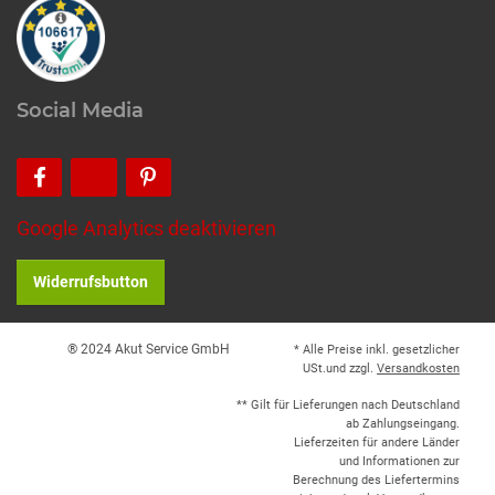
Social Media
Google Analytics deaktivieren
Widerrufsbutton
® 2024 Akut Service GmbH
* Alle Preise inkl. gesetzlicher
USt.und zzgl.
Versandkosten
** Gilt für Lieferungen nach Deutschland
ab Zahlungseingang.
Lieferzeiten für andere Länder
und Informationen zur
Berechnung des Liefertermins