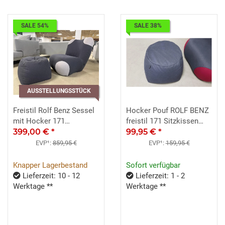
SALE 54%
SALE 38%
AUSSTELLUNGSSTÜCK
Freistil Rolf Benz Sessel
Hocker Pouf ROLF BENZ
mit Hocker 171
freistil 171 Sitzkissen
schwarzgrau hellgrau
399,00 €
*
Stoff schwarzgrau
99,95 €
*
EVP¹:
859,95 €
EVP¹:
159,95 €
Knapper Lagerbestand
Sofort verfügbar
Lieferzeit: 10 - 12
Lieferzeit: 1 - 2
Werktage **
Werktage **