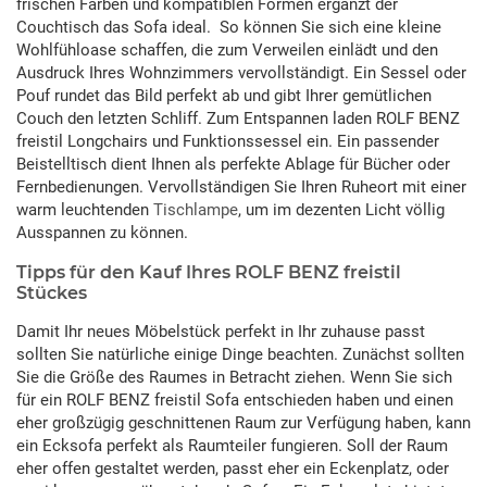
frischen Farben und kompatiblen Formen ergänzt der
Couchtisch das Sofa ideal. So können Sie sich eine kleine
Wohlfühloase schaffen, die zum Verweilen einlädt und den
Ausdruck Ihres Wohnzimmers vervollständigt. Ein Sessel oder
Pouf rundet das Bild perfekt ab und gibt Ihrer gemütlichen
Couch den letzten Schliff. Zum Entspannen laden ROLF BENZ
freistil Longchairs und Funktionssessel ein. Ein passender
Beistelltisch dient Ihnen als perfekte Ablage für Bücher oder
Fernbedienungen. Vervollständigen Sie Ihren Ruheort mit einer
warm leuchtenden
Tischlampe
, um im dezenten Licht völlig
Ausspannen zu können.
Tipps für den Kauf Ihres ROLF BENZ freistil
Stückes
Damit Ihr neues Möbelstück perfekt in Ihr zuhause passt
sollten Sie natürliche einige Dinge beachten. Zunächst sollten
Sie die Größe des Raumes in Betracht ziehen. Wenn Sie sich
für ein ROLF BENZ freistil Sofa entschieden haben und einen
eher großzügig geschnittenen Raum zur Verfügung haben, kann
ein Ecksofa perfekt als Raumteiler fungieren. Soll der Raum
eher offen gestaltet werden, passt eher ein Eckenplatz, oder