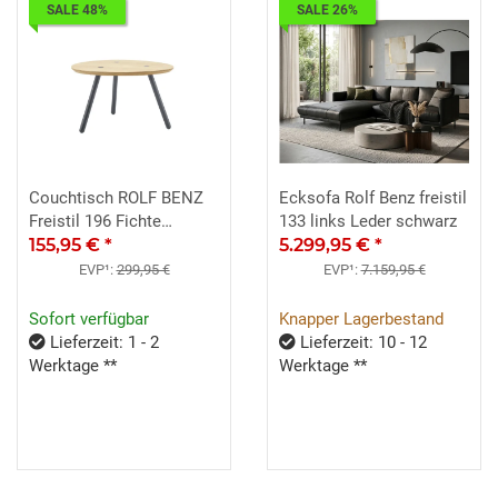
SALE 48%
SALE 26%
Couchtisch ROLF BENZ
Ecksofa Rolf Benz freistil
Freistil 196 Fichte
133 links Leder schwarz
wankelförmig
155,95 €
*
5.299,95 €
*
EVP¹:
299,95 €
EVP¹:
7.159,95 €
Sofort verfügbar
Knapper Lagerbestand
Lieferzeit: 1 - 2
Lieferzeit: 10 - 12
Werktage **
Werktage **