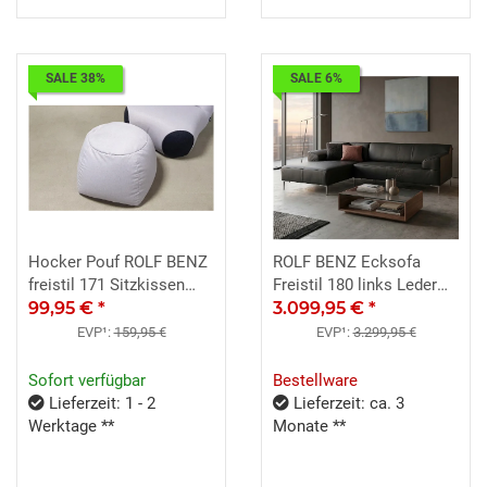
SALE 38%
SALE 6%
Hocker Pouf ROLF BENZ
ROLF BENZ Ecksofa
freistil 171 Sitzkissen
Freistil 180 links Leder
Stoff signalgrau
99,95 €
*
schwarz 260x170 cm
3.099,95 €
*
EVP¹:
159,95 €
EVP¹:
3.299,95 €
Sofort verfügbar
Bestellware
Lieferzeit: 1 - 2
Lieferzeit: ca. 3
Werktage **
Monate **