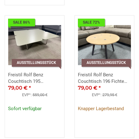
SALE 86%
SALE 72%
AUSSTELLUNGSSTÜCK
AUSSTELLUNGSSTÜCK
Freistil Rolf Benz
Freistil Rolf Benz
Couchtisch 195
Couchtisch 196 Fichte
warmgrau ca. 79x79
79,00 €
*
Dreibein graphitgrau ca.
79,00 €
*
Chrom
60/40/60
EVP¹:
559,00 €
EVP¹:
279,95 €
Sofort verfügbar
Knapper Lagerbestand