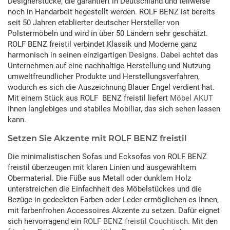
Designerstücke, die garantiert in Deutschland und teilweise
noch in Handarbeit hegestellt werden. ROLF BENZ ist bereits
seit 50 Jahren etablierter deutscher Hersteller von
Polstermöbeln und wird in über 50 Ländern sehr geschätzt.
ROLF BENZ freistil verbindet Klassik und Moderne ganz
harmonisch in seinen einzigartigen Designs. Dabei achtet das
Unternehmen auf eine nachhaltige Herstellung und Nutzung
umweltfreundlicher Produkte und Herstellungsverfahren,
wodurch es sich die Auszeichnung Blauer Engel verdient hat.
Mit einem Stück aus ROLF BENZ freistil liefert
Möbel AKUT
Ihnen langlebiges und stabiles Mobiliar, das sich sehen lassen
kann.
Setzen Sie Akzente mit ROLF BENZ freistil
Die minimalistischen Sofas und Ecksofas von ROLF BENZ
freistil überzeugen mit klaren Linien und ausgewähltem
Obermaterial. Die Füße aus Metall oder dunklem Holz
unterstreichen die Einfachheit des Möbelstückes und die
Bezüge in gedeckten Farben oder Leder ermöglichen es Ihnen,
mit farbenfrohen Accessoires Akzente zu setzen. Dafür eignet
sich hervorragend ein
ROLF BENZ freistil Couchtisch
. Mit den