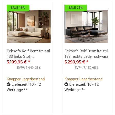
SALE 19%
SALE 26%
Ecksofa Rolf Benz freistil
Ecksofa Rolf Benz freistil
133 links Stoff
133 rechts Leder schwarz
Hellelfenbein
3.199,95 €
*
5.299,95 €
*
EVP¹:
3.949,95 €
EVP¹:
7.159,95 €
Knapper Lagerbestand
Knapper Lagerbestand
Lieferzeit: 10 - 12
Lieferzeit: 10 - 12
Werktage **
Werktage **