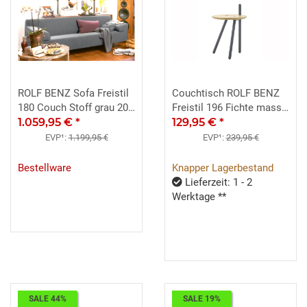
ROLF BENZ Sofa Freistil
Couchtisch ROLF BENZ
180 Couch Stoff grau 200
Freistil 196 Fichte massiv
cm Fuß schwarz
1.059,95 €
*
129,95 €
*
Schichtholz Ø 45 cm
EVP¹:
1.199,95 €
EVP¹:
239,95 €
Bestellware
Knapper Lagerbestand
Lieferzeit: 1 - 2
Werktage **
SALE 44%
SALE 19%