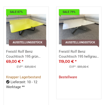
SALE 87%
SALE 79%
AUSSTELLUNGSSTÜCK
AUSSTELLUNGSSTÜCK
Freistil Rolf Benz
Freistil Rolf Benz
Couchtisch 195 grün
Couchtisch 195 hellgrau
schwarz ca. 79x79 cm
69,00 €
*
ca.79x79 Chrom
119,00 €
*
EVP¹:
539,00 €
EVP¹:
559,00 €
Knapper Lagerbestand
Bestellware
Lieferzeit: 10 - 12
Werktage **