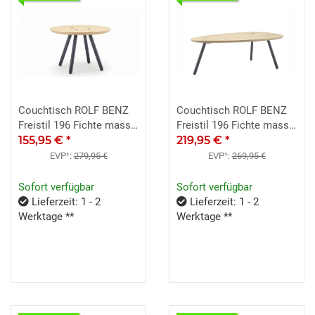
Couchtisch ROLF BENZ
Couchtisch ROLF BENZ
Freistil 196 Fichte massiv
Freistil 196 Fichte massiv
155,95 €
*
Schichtholz Ø 60 cm
Schichtholz eiförmig
219,95 €
*
EVP¹:
279,95 €
EVP¹:
269,95 €
Sofort verfügbar
Sofort verfügbar
Lieferzeit: 1 - 2
Lieferzeit: 1 - 2
Werktage **
Werktage **