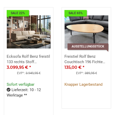
SALE 22%
SALE 65%
AUSSTELLUNGSSTÜCK
Ecksofa Rolf Benz freistil
Freistiel Rolf Benz
133 rechts Stoff
Couchtisch 196 Fichte
Hellelfenbein
3.099,95 €
*
120x67 cm Dreibein
135,00 €
*
graphitgrau
EVP¹:
3.949,95 €
EVP¹:
389,95 €
Sofort verfügbar
Knapper Lagerbestand
Lieferzeit: 10 - 12
Werktage **