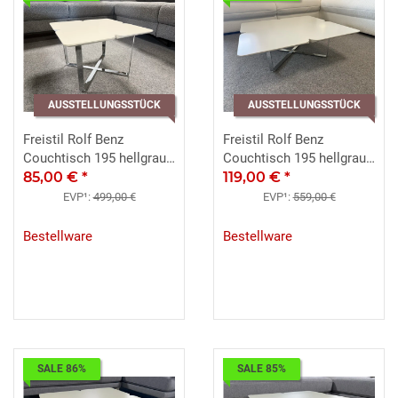
AUSSTELLUNGSSTÜCK
AUSSTELLUNGSSTÜCK
Freistil Rolf Benz
Freistil Rolf Benz
Couchtisch 195 hellgrau
Couchtisch 195 hellgrau
49x49 Chrom
85,00 €
*
ca.79x79 Chrom
119,00 €
*
EVP¹:
499,00 €
EVP¹:
559,00 €
Bestellware
Bestellware
SALE 86%
SALE 85%