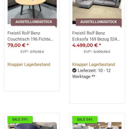
AUSSTELLUNGSSTÜCK
AUSSTELLUNGSSTÜCK
Freistil Rolf Benz
Freistil Rolf Benz
Couchtisch 196 Fichte
Ecksofa 169 Bezug 5245
Dreibein graphitgrau ca.
79,00 €
*
eisengrau Kufen schwarz
4.499,00 €
*
60/40/60
EVP¹:
279,95 €
EVP¹:
5.999,95 €
Knapper Lagerbestand
Knapper Lagerbestand
Lieferzeit: 10 - 12
Werktage **
SALE 59%
SALE 54%