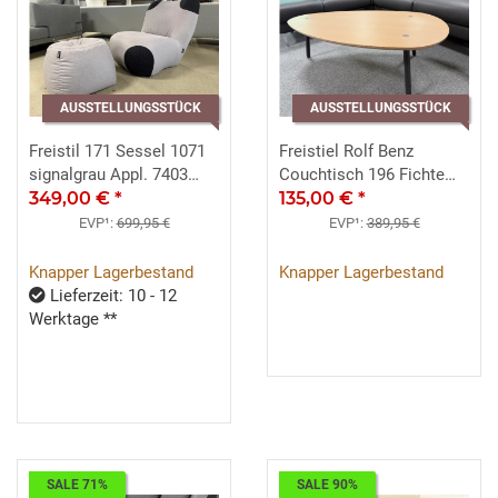
AUSSTELLUNGSSTÜCK
AUSSTELLUNGSSTÜCK
Freistil 171 Sessel 1071
Freistiel Rolf Benz
signalgrau Appl. 7403
Couchtisch 196 Fichte
schwarzgrau
349,00 €
*
120x67 cm Dreibein
135,00 €
*
graphitgrau
EVP¹:
699,95 €
EVP¹:
389,95 €
Knapper Lagerbestand
Knapper Lagerbestand
Lieferzeit: 10 - 12
Werktage **
SALE 71%
SALE 90%