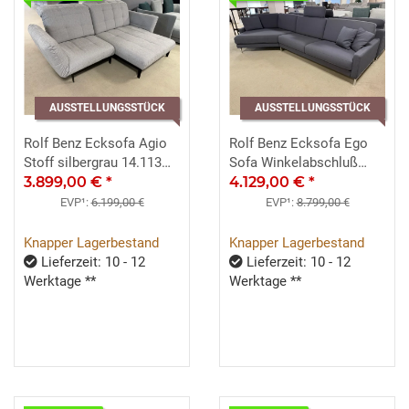
AUSSTELLUNGSSTÜCK
AUSSTELLUNGSSTÜCK
Rolf Benz Ecksofa Agio
Rolf Benz Ecksofa Ego
Stoff silbergrau 14.113
Sofa Winkelabschluß
lack. schwarz
3.899,00 €
*
Stoff petrol-braun 26.301
4.129,00 €
*
links
EVP¹:
6.199,00 €
EVP¹:
8.799,00 €
Knapper Lagerbestand
Knapper Lagerbestand
Lieferzeit: 10 - 12
Lieferzeit: 10 - 12
Werktage **
Werktage **