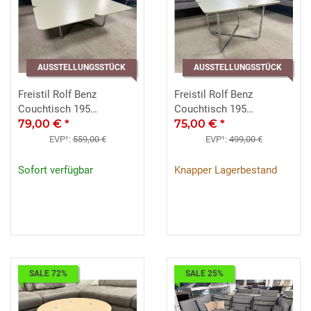
AUSSTELLUNGSSTÜCK
AUSSTELLUNGSSTÜCK
Freistil Rolf Benz
Freistil Rolf Benz
Couchtisch 195
Couchtisch 195
warmgrau ca. 79x79
79,00 €
*
warmgrau Chrom 49x49
75,00 €
*
Chrom
EVP¹:
559,00 €
EVP¹:
499,00 €
Sofort verfügbar
Knapper Lagerbestand
SALE 72%
SALE 25%