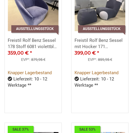
AUSSTELLUNGSSTÜCK
AUSSTELLUNGSSTÜCK
Freistil Rolf Benz Sessel
Freistil Rolf Benz Sessel
178 Stoff 6081 violettblau
mit Hocker 171
ca. 81x78x83 cm
359,00 €
*
schwarzgrau hellgrau
399,00 €
*
EVP¹:
879,95 €
EVP¹:
859,95 €
Knapper Lagerbestand
Knapper Lagerbestand
Lieferzeit: 10 - 12
Lieferzeit: 10 - 12
Werktage **
Werktage **
SALE 37%
SALE 53%