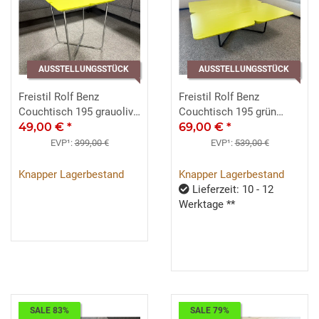
AUSSTELLUNGSSTÜCK
AUSSTELLUNGSSTÜCK
Freistil Rolf Benz
Freistil Rolf Benz
Couchtisch 195 grauolive
Couchtisch 195 grün
Chrom 42x42
49,00 €
*
schwarz ca. 79x79 cm
69,00 €
*
EVP¹:
399,00 €
EVP¹:
539,00 €
Knapper Lagerbestand
Knapper Lagerbestand
Lieferzeit: 10 - 12
Werktage **
SALE 83%
SALE 79%