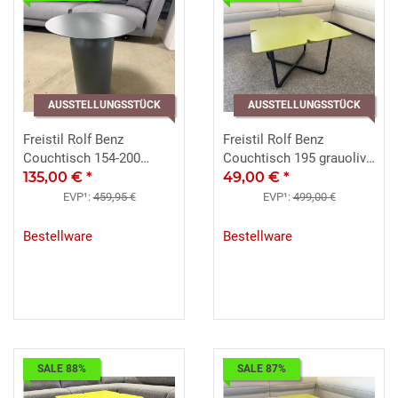
AUSSTELLUNGSSTÜCK
AUSSTELLUNGSSTÜCK
Freistil Rolf Benz
Freistil Rolf Benz
Couchtisch 154-200
Couchtisch 195 grauolive
Stahlblech grau Ø 43 cm
135,00 €
*
49x49 Gestell schwarz
49,00 €
*
EVP¹:
459,95 €
EVP¹:
499,00 €
Bestellware
Bestellware
SALE 88%
SALE 87%