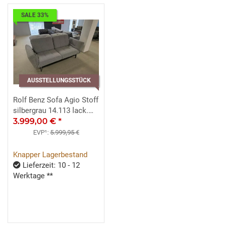
SALE 33%
AUSSTELLUNGSSTÜCK
Rolf Benz Sofa Agio Stoff
silbergrau 14.113 lack.
schwarz
3.999,00 €
*
EVP¹:
5.999,95 €
Knapper Lagerbestand
Lieferzeit: 10 - 12
Werktage **