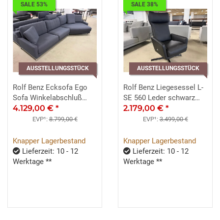
SALE 53%
SALE 38%
AUSSTELLUNGSSTÜCK
AUSSTELLUNGSSTÜCK
Rolf Benz Ecksofa Ego
Rolf Benz Liegesessel L-
Sofa Winkelabschluß
SE 560 Leder schwarz
Stoff petrol-braun 26.301
4.129,00 €
*
34.500 Kreuzfuß schwarz
2.179,00 €
*
rechts
EVP¹:
8.799,00 €
EVP¹:
3.499,00 €
Knapper Lagerbestand
Knapper Lagerbestand
Lieferzeit: 10 - 12
Lieferzeit: 10 - 12
Werktage **
Werktage **