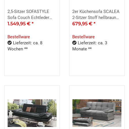
2,5-Sitzer SOFASTYLE
2er Küchensofa SCALEA
Sofa Couch Echtleder
2-Sitzer Stoff hellbraun
braun Hukla
1.549,95 €
*
Federkern inkl. Kissen
679,95 €
*
Bestellware
Bestellware
Lieferzeit: ca. 8
Lieferzeit: ca. 3
Wochen **
Monate **