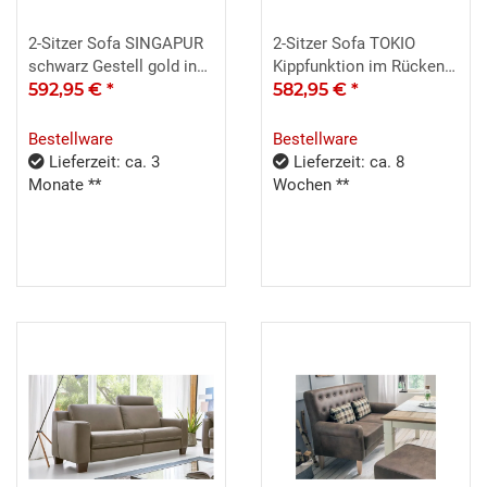
2-Sitzer Sofa SINGAPUR
2-Sitzer Sofa TOKIO
schwarz Gestell gold inkl.
Kippfunktion im Rücken
Kissen
592,95 €
*
anthrazit 160x84
582,95 €
*
Bestellware
Bestellware
Lieferzeit: ca. 3
Lieferzeit: ca. 8
Monate **
Wochen **