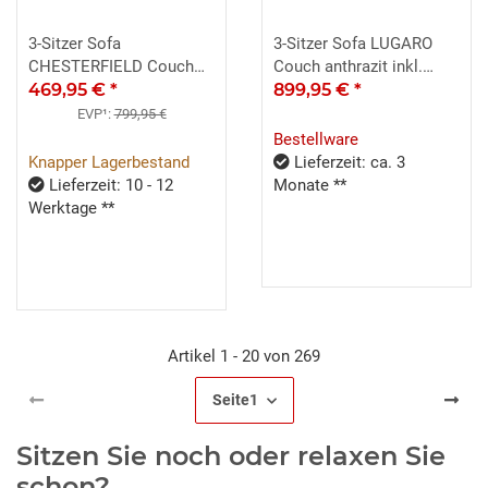
3-Sitzer Sofa
3-Sitzer Sofa LUGARO
CHESTERFIELD Couch
Couch anthrazit inkl.
Samt safrangelb 198 cm
469,95 €
*
Zierkissen
899,95 €
*
EVP¹:
799,95 €
Bestellware
Knapper Lagerbestand
Lieferzeit: ca. 3
Lieferzeit: 10 - 12
Monate **
Werktage **
Artikel 1 - 20 von 269
Seite
1
Sitzen Sie noch oder relaxen Sie
schon?