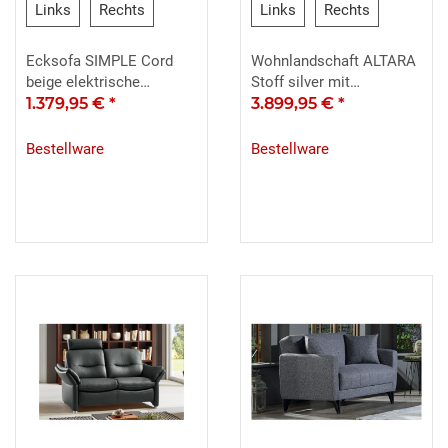
Links
Rechts
Links
Rechts
Links
Rechts
Links
Rechts
Ecksofa SIMPLE Cord
Wohnlandschaft ALTARA
beige elektrische
Stoff silver mit
Sitztiefenverstellung
1.379,95 €
*
Kopfteilverstellung
3.899,95 €
*
Bestellware
Bestellware