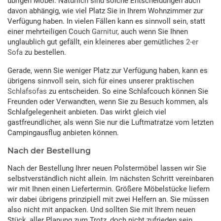
übrigen Möbel. Natürlich sind solche Entscheidungen auch
davon abhängig, wie viel Platz Sie in Ihrem Wohnzimmer zur
Verfügung haben. In vielen Fällen kann es sinnvoll sein, statt
einer mehrteiligen Couch
Garnitur
, auch wenn Sie Ihnen
unglaublich gut gefällt, ein kleineres aber gemütliches
2-er
Sofa
zu bestellen.
Gerade, wenn Sie weniger Platz zur Verfügung haben, kann es
übrigens sinnvoll sein, sich für eines unserer praktischen
Schlafsofas
zu entscheiden. So eine Schlafcouch können Sie
Freunden oder Verwandten, wenn Sie zu Besuch kommen, als
Schlafgelegenheit anbieten. Das wirkt gleich viel
gastfreundlicher, als wenn Sie nur die Luftmatratze vom letzten
Campingausflug anbieten können.
Nach der Bestellung
Nach der Bestellung Ihrer neuen Polstermöbel lassen wir Sie
selbstverständlich nicht allein. Im nächsten Schritt vereinbaren
wir mit Ihnen einen Liefertermin. Größere Möbelstücke liefern
wir dabei übrigens prinzipiell mit zwei Helfern an. Sie müssen
also nicht mit anpacken. Und sollten Sie mit Ihrem neuen
Stück, aller Planung zum Trotz, doch nicht zufrieden sein,