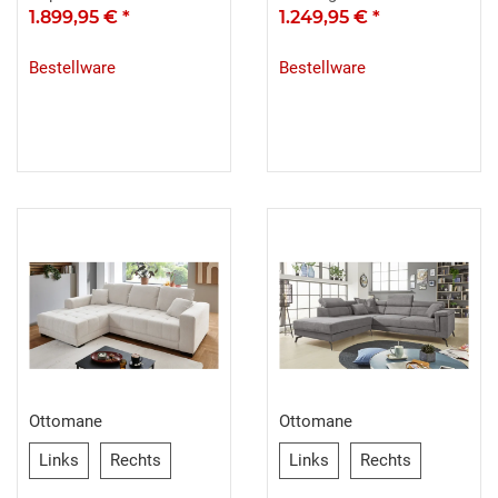
Sitztiefenverstellung
1.899,95 €
*
Sitztiefenverstellung
1.249,95 €
*
Bestellware
Bestellware
Ottomane
Ottomane
Links
Rechts
Links
Rechts
Links
Rechts
Links
Rechts