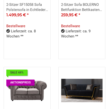
2-Sitzer SF15058 Sofa
2-Sitzer Sofa BOLERNO
Polstersofa in Echtleder
Bettfunktion Bettkasten
schwarz Hukla
1.499,95 €
*
grau 146x85
259,95 €
*
Bestellware
Bestellware
Lieferzeit: ca. 8
Lieferzeit: ca. 9
Wochen **
Wochen **
SALE 44%
AKTIONSPREIS