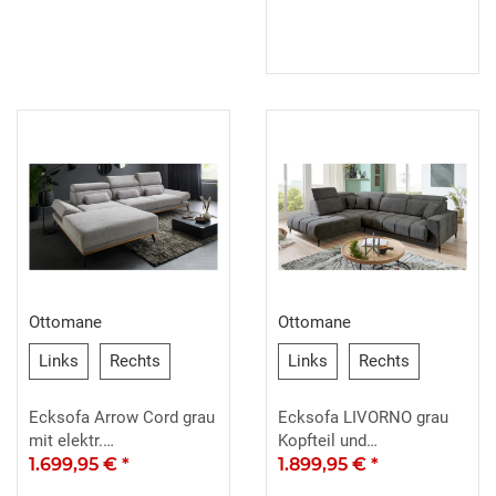
Ottomane
Ottomane
Links
Rechts
Links
Rechts
Links
Rechts
Links
Rechts
Ecksofa Arrow Cord grau
Ecksofa LIVORNO grau
mit elektr.
Kopfteil und
Sitztiefenverstellung
1.699,95 €
*
Sitztiefenverstellung
1.899,95 €
*