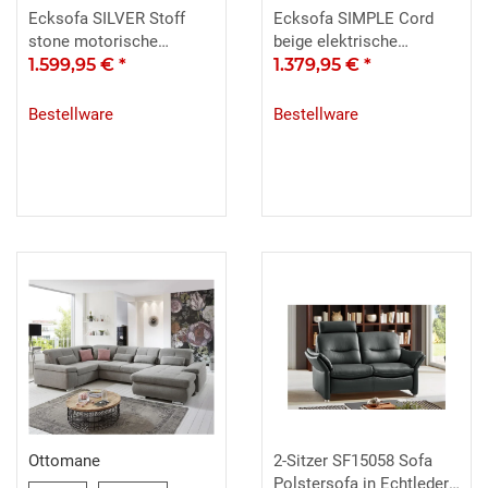
Ecksofa SILVER Stoff
Ecksofa SIMPLE Cord
stone motorische
beige elektrische
Sitztiefenverstellung
1.599,95 €
*
Sitztiefenverstellung
1.379,95 €
*
Bestellware
Bestellware
Ottomane
2-Sitzer SF15058 Sofa
Polstersofa in Echtleder