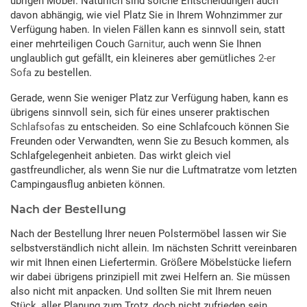
übrigen Möbel. Natürlich sind solche Entscheidungen auch
davon abhängig, wie viel Platz Sie in Ihrem Wohnzimmer zur
Verfügung haben. In vielen Fällen kann es sinnvoll sein, statt
einer mehrteiligen Couch
Garnitur
, auch wenn Sie Ihnen
unglaublich gut gefällt, ein kleineres aber gemütliches
2-er
Sofa
zu bestellen.
Gerade, wenn Sie weniger Platz zur Verfügung haben, kann es
übrigens sinnvoll sein, sich für eines unserer praktischen
Schlafsofas
zu entscheiden. So eine Schlafcouch können Sie
Freunden oder Verwandten, wenn Sie zu Besuch kommen, als
Schlafgelegenheit anbieten. Das wirkt gleich viel
gastfreundlicher, als wenn Sie nur die Luftmatratze vom letzten
Campingausflug anbieten können.
Nach der Bestellung
Nach der Bestellung Ihrer neuen Polstermöbel lassen wir Sie
selbstverständlich nicht allein. Im nächsten Schritt vereinbaren
wir mit Ihnen einen Liefertermin. Größere Möbelstücke liefern
wir dabei übrigens prinzipiell mit zwei Helfern an. Sie müssen
also nicht mit anpacken. Und sollten Sie mit Ihrem neuen
Stück, aller Planung zum Trotz, doch nicht zufrieden sein,