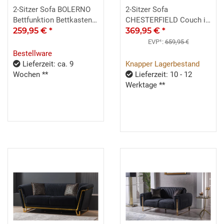
2-Sitzer Sofa BOLERNO
2-Sitzer Sofa
Bettfunktion Bettkasten
CHESTERFIELD Couch in
grau 146x85
259,95 €
*
Samt grau 156 cm
369,95 €
*
EVP¹:
659,95 €
Bestellware
Lieferzeit: ca. 9
Knapper Lagerbestand
Wochen **
Lieferzeit: 10 - 12
Werktage **