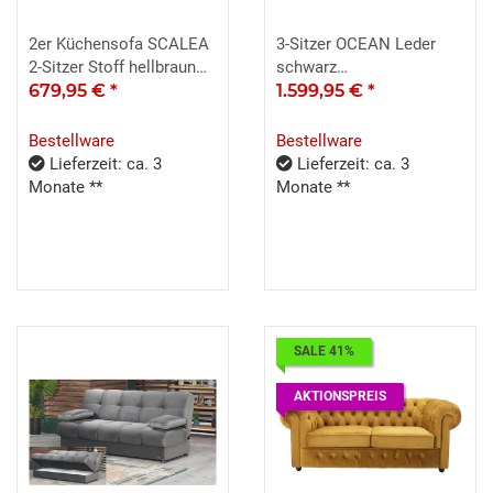
2er Küchensofa SCALEA
3-Sitzer OCEAN Leder
2-Sitzer Stoff hellbraun
schwarz
Federkern inkl. Kissen
679,95 €
*
Sitztiefenverstellung 246
1.599,95 €
*
cm
Bestellware
Bestellware
Lieferzeit: ca. 3
Lieferzeit: ca. 3
Monate **
Monate **
SALE 41%
AKTIONSPREIS