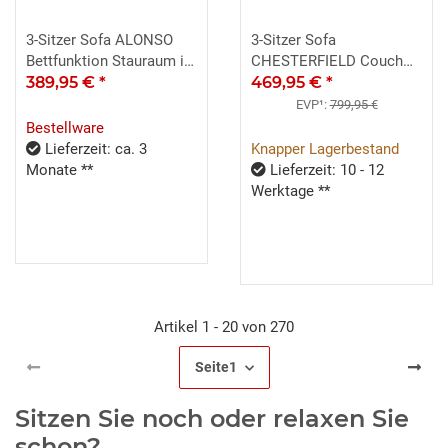
3-Sitzer Sofa ALONSO
3-Sitzer Sofa
Bettfunktion Stauraum in
CHESTERFIELD Couch
grau 195x76
389,95 €
*
Samt safrangelb 198 cm
469,95 €
*
EVP¹:
799,95 €
Bestellware
Lieferzeit: ca. 3
Knapper Lagerbestand
Monate **
Lieferzeit: 10 - 12
Werktage **
Artikel 1 - 20 von 270
Seite
1
Sitzen Sie noch oder relaxen Sie
schon?