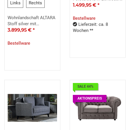
Links
Rechts
Links
Rechts
schwarz Hukla
1.499,95 €
*
Wohnlandschaft ALTARA
Bestellware
Stoff silver mit
Lieferzeit: ca. 8
Kopfteilverstellung
3.899,95 €
*
Wochen **
Bestellware
SALE 44%
AKTIONSPREIS