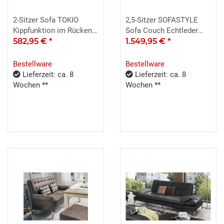
2-Sitzer Sofa TOKIO
2,5-Sitzer SOFASTYLE
Kippfunktion im Rücken
Sofa Couch Echtleder
anthrazit 160x84
582,95 €
*
braun Hukla
1.549,95 €
*
Bestellware
Bestellware
Lieferzeit: ca. 8
Lieferzeit: ca. 8
Wochen **
Wochen **