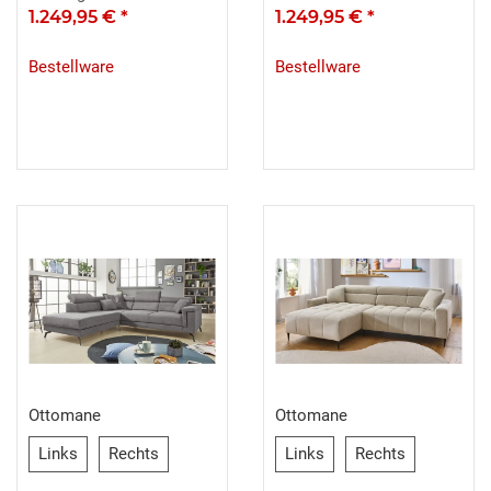
Sitztiefenverstellung
1.249,95 €
*
Sitztiefenverstellung
1.249,95 €
*
Bestellware
Bestellware
Ottomane
Ottomane
Links
Rechts
Links
Rechts
Links
Rechts
Links
Rechts