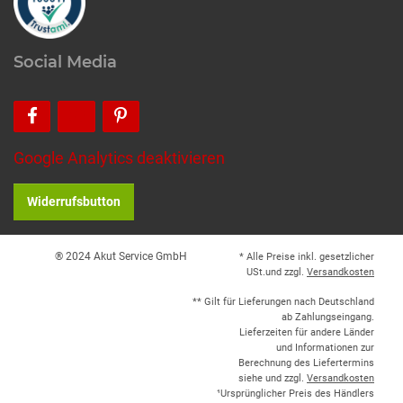
Social Media
Google Analytics deaktivieren
Widerrufsbutton
® 2024 Akut Service GmbH
* Alle Preise inkl. gesetzlicher
USt.und zzgl.
Versandkosten
** Gilt für Lieferungen nach Deutschland
ab Zahlungseingang.
Lieferzeiten für andere Länder
und Informationen zur
Berechnung des Liefertermins
siehe und zzgl.
Versandkosten
¹Ursprünglicher Preis des Händlers