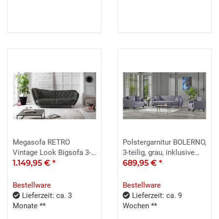
Megasofa RETRO
Polstergarnitur BOLERNO,
Vintage Look Bigsofa 3-
3-teilig, grau, inklusive
Sitzer Stoff Hunter
1.149,95 €
*
Kissen, mit Bettfunktion
689,95 €
*
und Bettkasten
Bestellware
Bestellware
Lieferzeit: ca. 3
Lieferzeit: ca. 9
Monate **
Wochen **