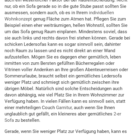
auch ein wesentlicher Faktor bei der Kaufentscheidung. Nicht
nur, ob ein Sofa gerade so in die gute Stube passt sollten Sie
ausmessen, sondern auch, ob es in Ihrem
individuellen
Wohnkonzept
genug Fläche zum Atmen hat. Pflegen Sie zum
Beispiel einen eher weiträumigen, hellen Wohnstil, sollten Sie
um das Sofa genug Raum einplanen. Mindestens soviel, dass
sie auch links und rechts davon frei stehen können. Gerade bei
schicken Ledersofas kann es sogar sinnvoll sein, dahinter
noch Raum zu lassen und es nicht direkt an einer Wand
aufzustellen. Mögen Sie es dagegen eher gemütlich, leben
inmitten von zum Bersten gefüllten Bücherregalen oder
Vitrinen voller Andenken an Ihre großen Abenteuerreisen oder
Sommerurlaube, braucht selbst ein gemütliches Ledersofa
weniger Platz und schmiegt sich gemütlich zwischen ihre
übrigen Möbel. Natürlich sind solche Entscheidungen auch
davon abhängig, wie viel Platz Sie in Ihrem Wohnzimmer zur
Verfügung haben. In vielen Fällen kann es sinnvoll sein, statt
einer mehrteiligen Couch
Garnitur
, auch wenn Sie Ihnen
unglaublich gut gefällt, ein kleineres aber gemütliches
2-er
Sofa
zu bestellen.
Gerade, wenn Sie weniger Platz zur Verfügung haben, kann es