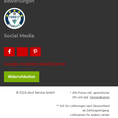
Bewertungen
Social Media
Google Analytics deaktivieren
Widerrufsbutton
® 2024 Akut Service GmbH
* Alle Preise inkl. gesetzlicher
USt.und zzgl.
Versandkosten
** Gilt für Lieferungen nach Deutschland
ab Zahlungseingang.
Lieferzeiten für andere Länder