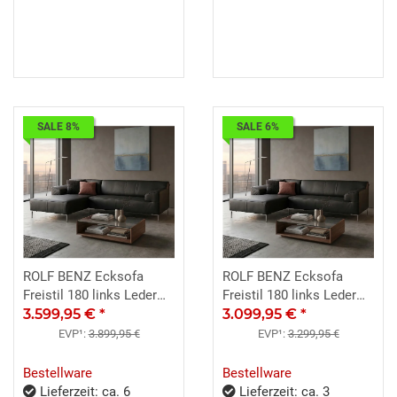
SALE 8%
SALE 6%
ROLF BENZ Ecksofa
ROLF BENZ Ecksofa
Freistil 180 links Leder
Freistil 180 links Leder
schwarz 260x170 cm
3.599,95 €
*
schwarz 260x170 cm
3.099,95 €
*
EVP¹:
3.899,95 €
EVP¹:
3.299,95 €
Bestellware
Bestellware
Lieferzeit: ca. 6
Lieferzeit: ca. 3