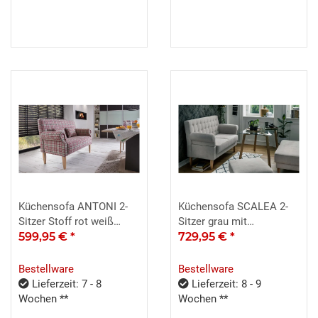
Küchensofa ANTONI 2-
Küchensofa SCALEA 2-
Sitzer Stoff rot weiß
Sitzer grau mit
kariert inkl. Kissen
599,95 €
*
Armlehnverstellung und
729,95 €
*
Stauraum
Bestellware
Bestellware
Lieferzeit: 7 - 8
Lieferzeit: 8 - 9
Wochen **
Wochen **