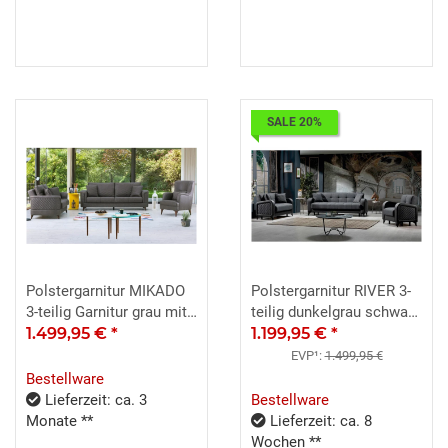
SALE 20%
Polstergarnitur MIKADO
Polstergarnitur RIVER 3-
3-teilig Garnitur grau mit
teilig dunkelgrau schwarz
Bettfunktion
1.499,95 €
*
Bettfunktion
1.199,95 €
*
EVP¹:
1.499,95 €
Bestellware
Lieferzeit: ca. 3
Bestellware
Monate **
Lieferzeit: ca. 8
Wochen **