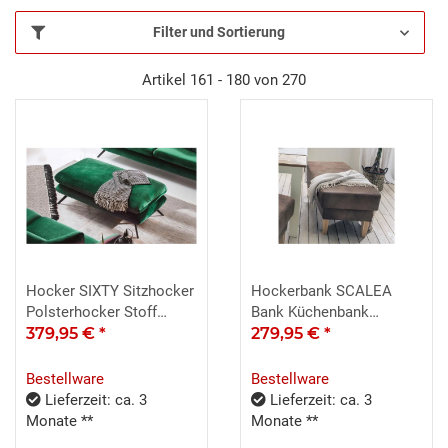
Filter und Sortierung
Artikel 161 - 180 von 270
Hocker SIXTY Sitzhocker
Hockerbank SCALEA
Polsterhocker Stoff
Bank Küchenbank
Velour smaragd grün
379,95 €
*
Polsterbank Stoff braun
279,95 €
*
90x60
Federkern
Bestellware
Bestellware
Lieferzeit: ca. 3
Lieferzeit: ca. 3
Monate **
Monate **