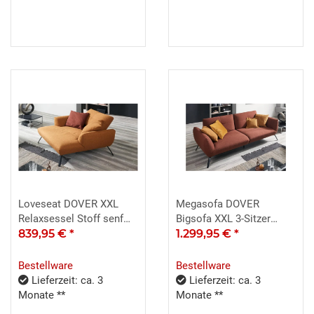
Loveseat DOVER XXL
Megasofa DOVER
Relaxsessel Stoff senf
Bigsofa XXL 3-Sitzer
gelb 139x169 cm
839,95 €
*
Stoff kupfer 260 cm
1.299,95 €
*
Bestellware
Bestellware
Lieferzeit: ca. 3
Lieferzeit: ca. 3
Monate **
Monate **