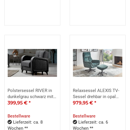
Polstersessel RIVER in
Relaxsessel ALEXIS TV-
dunkelgrau schwarz mit
Sessel drehbar in opal
Bettfunktion
399,95 €
*
grün
979,95 €
*
Bestellware
Bestellware
Lieferzeit: ca. 8
Lieferzeit: ca. 6
Wochen **
Wochen **