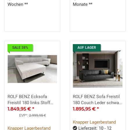
Wochen **
Monate **
SALE 38%
AUF LAGER
ROLF BENZ Ecksofa
ROLF BENZ Sofa Freistil
Freistil 180 links Stoff
180 Couch Leder schwarz
Cord weiß 260 cm
1.849,95 €
*
220 cm Fuß Glanzchrom
1.895,95 €
*
EVP¹:
2.999,95 €
Knapper Lagerbestand
Knapper Lagerbestand
Lieferzeit: 10 - 12