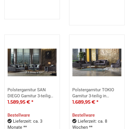
Polstergarnitur SAN
Polstergarnitur TOKIO
DIEGO Garnitur 3-teilig
Garnitur 3-teilig in
anthrazit inkl. Kissen
1.589,95 €
*
anthrazit inkl. Kissen
1.689,95 €
*
Bestellware
Bestellware
Lieferzeit: ca. 3
Lieferzeit: ca. 8
Monate **
Wochen **