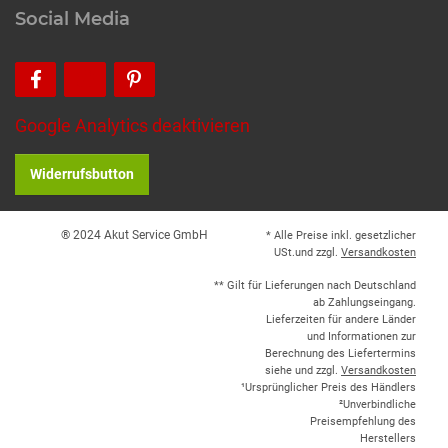
Social Media
Google Analytics deaktivieren
Widerrufsbutton
® 2024 Akut Service GmbH
* Alle Preise inkl. gesetzlicher
USt.und zzgl.
Versandkosten
** Gilt für Lieferungen nach Deutschland
ab Zahlungseingang.
Lieferzeiten für andere Länder
und Informationen zur
Berechnung des Liefertermins
siehe und zzgl.
Versandkosten
¹Ursprünglicher Preis des Händlers
²Unverbindliche
Preisempfehlung des
Herstellers