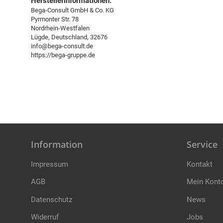
Herstellerinformationen:
Bega-Consult GmbH & Co. KG
Pyrmonter Str. 78
Nordrhein-Westfalen
Lügde, Deutschland, 32676
info@bega-consult.de
https://bega-gruppe.de
Information
Service
Impressum
Kontakt
AGB
Mein Kont
Datenschutz
News
Widerruf
Jobs