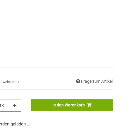
Frage zum Artikel
 abweichend)
tk
In den Warenkorb
den geladen ...