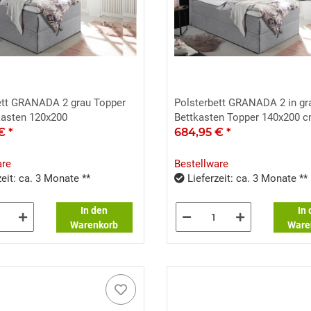
ett GRANADA 2 grau Topper
Polsterbett GRANADA 2 in gr
kasten 120x200
Bettkasten Topper 140x200 
 €
*
684,95 €
*
are
Bestellware
eit: ca. 3 Monate **
Lieferzeit: ca. 3 Monate **
In den
In
Warenkorb
Ware