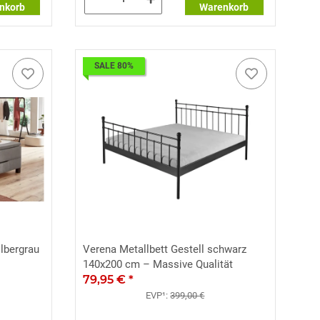
nkorb
Warenkorb
SALE 80%
lbergrau
Verena Metallbett Gestell schwarz
140x200 cm – Massive Qualität
79,95 €
*
EVP¹:
399,00 €