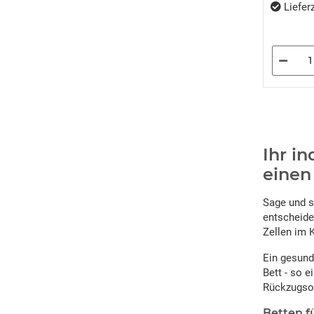
Lieferz
Ihr i
einen
Sage und s
entscheide
Zellen im 
Ein gesund
Bett - so 
Rückzugsor
Betten f