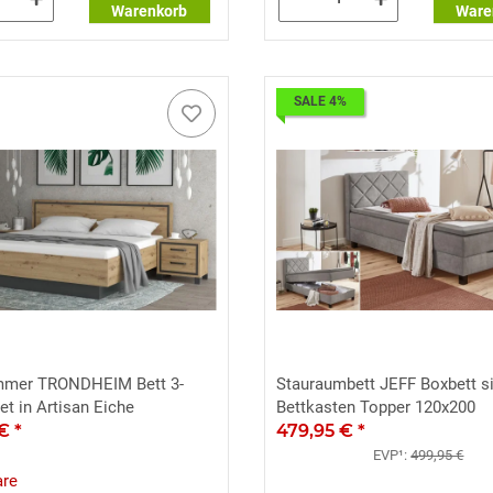
Warenkorb
Ware
SALE 4%
mmer TRONDHEIM Bett 3-
Stauraumbett JEFF Boxbett si
Set in Artisan Eiche
Bettkasten Topper 120x200
 €
*
479,95 €
*
EVP¹:
499,95 €
are