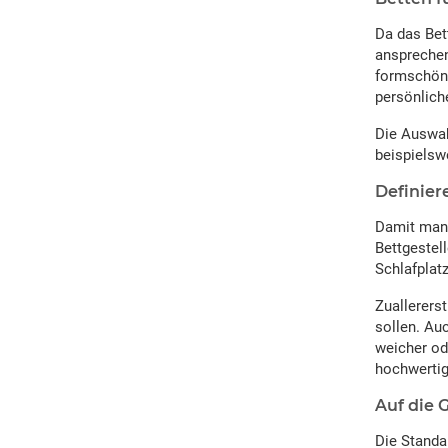
Da das Bet
ansprechen
formschöne
persönlich
Die Auswah
beispielsw
Definier
Damit man 
Bettgestel
Schlafplatz
Zuallerers
sollen. Au
weicher od
hochwertig
Auf die 
Die Standa