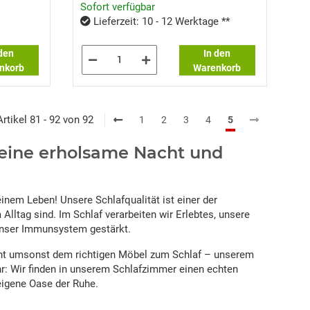
Sofort verfügbar
Lieferzeit: 10 - 12 Werktage **
 den
In den
nkorb
Warenkorb
Artikel 81 - 92 von 92
1
2
3
4
5
r eine erholsame Nacht und
inem Leben! Unsere Schlafqualität ist einer der
Alltag sind. Im Schlaf verarbeiten wir Erlebtes, unsere
 unser Immunsystem gestärkt.
nicht umsonst dem richtigen Möbel zum Schlaf – unserem
hr: Wir finden in unserem Schlafzimmer einen echten
eigene Oase der Ruhe.