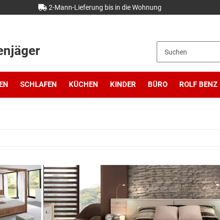
2-Mann-Lieferung bis in die Wohnung
enjäger
EN
SCHLAFEN
KÜCHEN
KINDER
BÜRO
ROLF BENZ