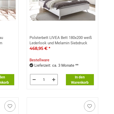
au
Polsterbett LIVEA Bett 180x200 weiß
cm
Lederlook und Melamin Siebdruck
468,95 €
*
Bestellware
Lieferzeit: ca. 3 Monate **
 den
In den
nkorb
Warenkorb