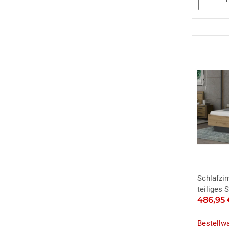
Schlafzi
teiliges 
486,95
Bestellw