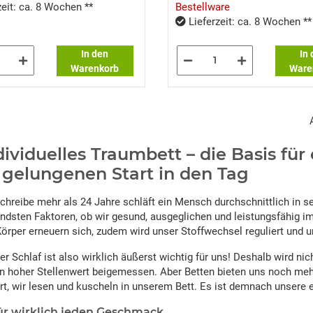
eit: ca. 8 Wochen **
Bestellware
Lieferzeit: ca. 8 Wochen **
In den
In
Warenkorb
Ware
ndividuelles Traumbett – die Basis fü
 gelungenen Start in den Tag
chreibe mehr als 24 Jahre schläft ein Mensch durchschnittlich in se
ndsten Faktoren, ob wir gesund, ausgeglichen und leistungsfähig im 
Körper erneuern sich, zudem wird unser Stoffwechsel reguliert und
er Schlaf ist also wirklich äußerst wichtig für uns! Deshalb wird 
ein hoher Stellenwert beigemessen. Aber Betten bieten uns noch me
t, wir lesen und kuscheln in unserem Bett. Es ist demnach unsere 
ür wirklich jeden Geschmack