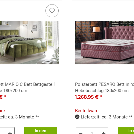
tt MARIO C Bett Bettgestell
Polsterbett PESARO Bett in ro
ive 180x200 cm
Hebebeschlag 180x200 cm
 €
*
1.268,95 €
*
are
Bestellware
eit: ca. 3 Monate **
Lieferzeit: ca. 3 Monate **
In den
In