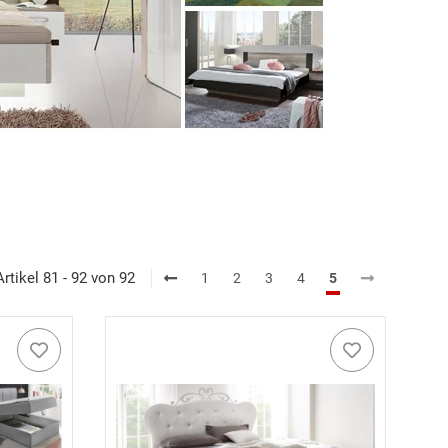
Artikel 81 - 92 von 92
1
2
3
4
5