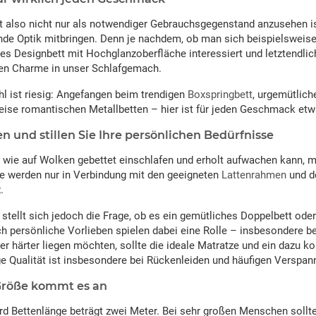
t also nicht nur als notwendiger Gebrauchsgegenstand anzusehen i
de Optik mitbringen. Denn je nachdem, ob man sich beispielsweise 
s Designbett mit Hochglanzoberfläche interessiert und letztendlic
en Charme in unser Schlafgemach.
l ist riesig: Angefangen beim trendigen
Boxspringbett
, urgemütlic
eise romantischen Metallbetten – hier ist für jeden Geschmack etw
en und stillen Sie Ihre persönlichen Bedürfnisse
wie auf Wolken gebettet einschlafen und erholt aufwachen kann, mu
le werden nur in Verbindung mit den geeigneten
Lattenrahmen
und d
.
t stellt sich jedoch die Frage, ob es ein gemütliches Doppelbett od
ch persönliche Vorlieben spielen dabei eine Rolle – insbesondere be
er härter liegen möchten, sollte die ideale Matratze und ein dazu 
e Qualität ist insbesondere bei Rückenleiden und häufigen Verspa
Größe kommt es an
rd Bettenlänge beträgt zwei Meter. Bei sehr großen Menschen sol