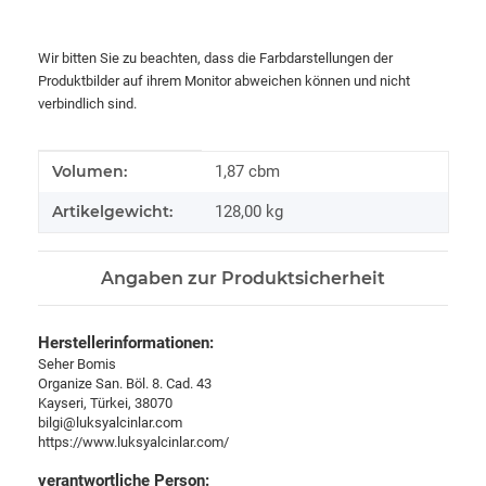
Wir bitten Sie zu beachten, dass die Farbdarstellungen der
Produktbilder auf ihrem Monitor abweichen können und nicht
verbindlich sind.
Produkteigenschaft
Wert
Volumen:
1,87 cbm
Artikelgewicht:
128,00
kg
Angaben zur Produktsicherheit
Herstellerinformationen:
Seher Bomis
Organize San. Böl. 8. Cad. 43
Kayseri, Türkei, 38070
bilgi@luksyalcinlar.com
https://www.luksyalcinlar.com/
verantwortliche Person: