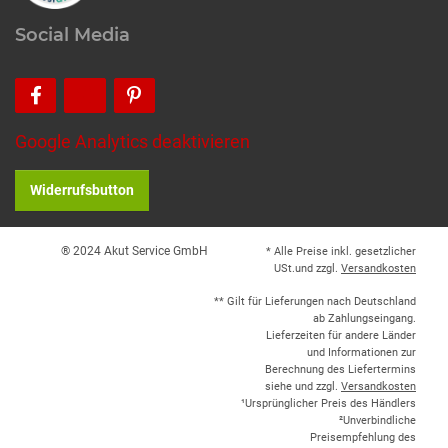
Social Media
Google Analytics deaktivieren
Widerrufsbutton
® 2024 Akut Service GmbH
* Alle Preise inkl. gesetzlicher
USt.und zzgl.
Versandkosten
** Gilt für Lieferungen nach Deutschland
ab Zahlungseingang.
Lieferzeiten für andere Länder
und Informationen zur
Berechnung des Liefertermins
siehe und zzgl.
Versandkosten
¹Ursprünglicher Preis des Händlers
²Unverbindliche
Preisempfehlung des