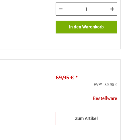
In den Warenkorb
69,95 €
*
EVP¹:
89,95 €
Bestellware
Zum Artikel