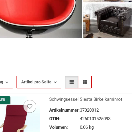
l
ng
Artikel pro Seite
Schwingsessel Siesta Birke kaminrot
GER
Artikelnummer:
37320012
GTIN:
4260101525093
Volumen:
0,06 kg