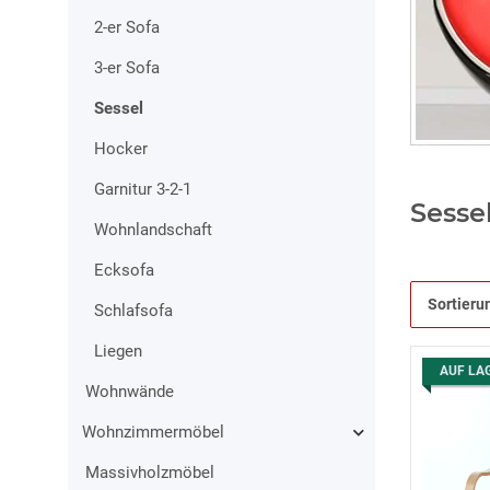
2-er Sofa
3-er Sofa
Sessel
Hocker
Garnitur 3-2-1
Sesse
Wohnlandschaft
Ecksofa
Sortieru
Schlafsofa
Liegen
AUF LA
Wohnwände
Wohnzimmermöbel
Massivholzmöbel