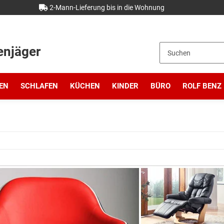
2-Mann-Lieferung bis in die Wohnung
enjäger
EN
SCHLAFEN
KÜCHEN
KINDER
BÜRO
ROLF BENZ