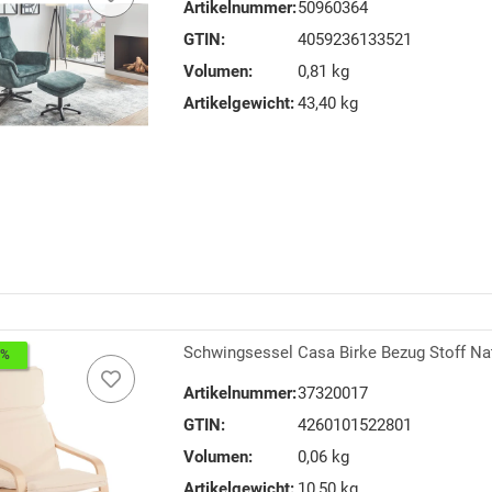
Artikelnummer:
50960364
GTIN:
4059236133521
Volumen:
0,81 kg
Artikelgewicht:
43,40 kg
Schwingsessel Casa Birke Bezug Stoff Na
3%
Artikelnummer:
37320017
GTIN:
4260101522801
Volumen:
0,06 kg
Artikelgewicht:
10,50 kg