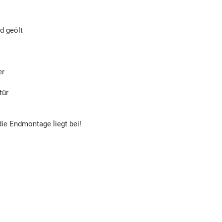
d geölt
er
tür
die Endmontage liegt bei!