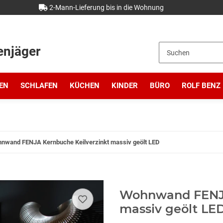
2-Mann-Lieferung bis in die Wohnung
enjäger
EN
SCHLAFEN
KÜCHEN
KINDER
BÜRO
ROLF BENZ
nwand FENJA Kernbuche Keilverzinkt massiv geölt LED
Wohnwand FENJA
massiv geölt LE