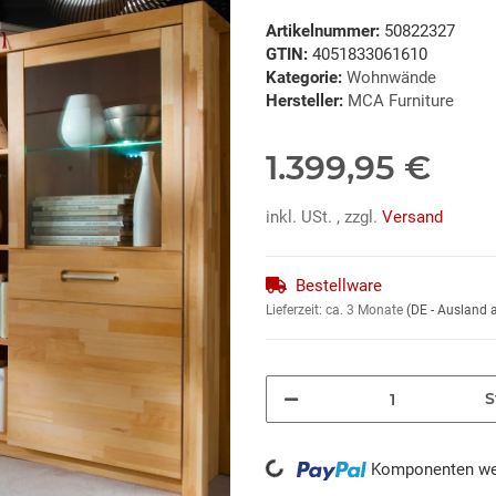
Artikelnummer:
50822327
GTIN:
4051833061610
Kategorie:
Wohnwände
Hersteller:
MCA Furniture
1.399,95 €
inkl. USt. , zzgl.
Versand
Bestellware
Lieferzeit:
ca. 3 Monate
(DE - Ausland
S
Loading...
Komponenten wer