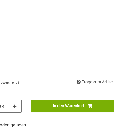
Frage zum Artikel
 abweichend)
tk
In den Warenkorb
den geladen ...