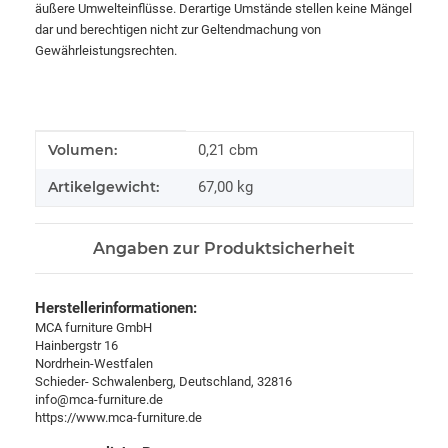
äußere Umwelteinflüsse. Derartige Umstände stellen keine Mängel
dar und berechtigen nicht zur Geltendmachung von
Gewährleistungsrechten.
Produkteigenschaft
Wert
Volumen:
0,21 cbm
Artikelgewicht:
67,00
kg
Angaben zur Produktsicherheit
Herstellerinformationen:
MCA furniture GmbH
Hainbergstr 16
Nordrhein-Westfalen
Schieder- Schwalenberg, Deutschland, 32816
info@mca-furniture.de
https://www.mca-furniture.de