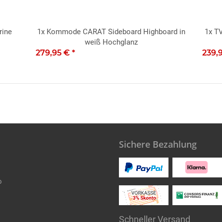
rine
1x
Kommode CARAT Sideboard Highboard in
1x
TV
weiß Hochglanz
279,95 €
*
239,
Sichere Bezahlung
o
Schneller Versand