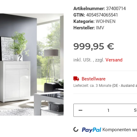
Artikelnummer:
37400714
GTIN:
4054574065541
Kategorie:
WOHNEN
Hersteller:
IMV
999,95 €
inkl. USt. , zzgl.
Versand
Bestellware
Lieferzeit:
ca. 3 Monate
(DE - Ausland
S
Komponenten wer
Loading...