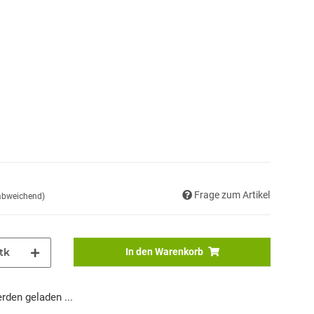
Frage zum Artikel
 abweichend)
tk
In den Warenkorb
den geladen ...