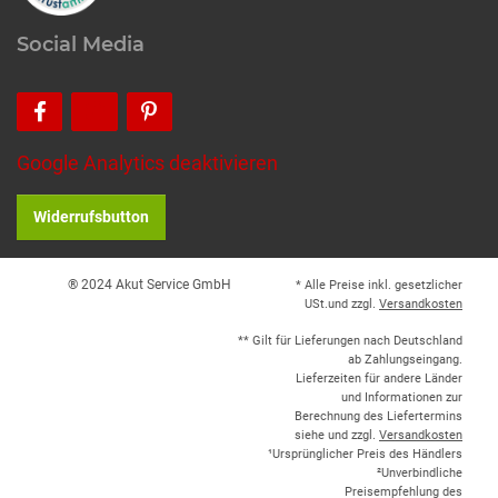
Social Media
Google Analytics deaktivieren
Widerrufsbutton
® 2024 Akut Service GmbH
* Alle Preise inkl. gesetzlicher
USt.und zzgl.
Versandkosten
** Gilt für Lieferungen nach Deutschland
ab Zahlungseingang.
Lieferzeiten für andere Länder
und Informationen zur
Berechnung des Liefertermins
siehe und zzgl.
Versandkosten
¹Ursprünglicher Preis des Händlers
²Unverbindliche
Preisempfehlung des