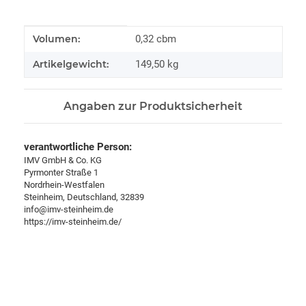
Produkteigenschaft
Wert
Volumen:
0,32 cbm
Artikelgewicht:
149,50
kg
Angaben zur Produktsicherheit
verantwortliche Person:
IMV GmbH & Co. KG
Pyrmonter Straße 1
Nordrhein-Westfalen
Steinheim, Deutschland, 32839
info@imv-steinheim.de
https://imv-steinheim.de/