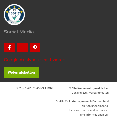
Social Media
Google Analytics deaktivieren
Widerrufsbutton
® 2024 Akut Service GmbH
* Alle Preise inkl. gesetzlicher
USt.und zzgl.
Versandkosten
** Gilt für Lieferungen nach Deutschland
ab Zahlungseingang.
Lieferzeiten für andere Länder
und Informationen zur