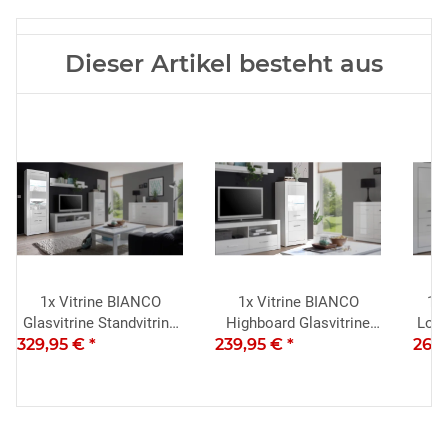
Dieser Artikel besteht aus
1x
Vitrine BIANCO
1x
Vitrine BIANCO
1x
Glasvitrine Standvitrine
Highboard Glasvitrine
Lowb
329,95 €
Schrank in weiß
*
239,95 €
Schrank in weiß
*
269
K
Hochglanz
Hochglanz