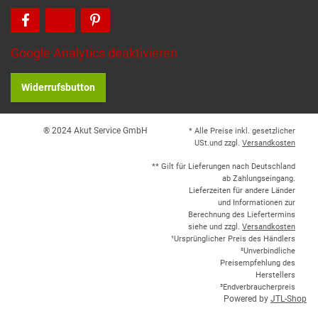
Google Analytics deaktivieren
Widerrufsbutton
® 2024 Akut Service GmbH
* Alle Preise inkl. gesetzlicher
USt.und zzgl.
Versandkosten
** Gilt für Lieferungen nach Deutschland
ab Zahlungseingang.
Lieferzeiten für andere Länder
und Informationen zur
Berechnung des Liefertermins
siehe und zzgl.
Versandkosten
¹Ursprünglicher Preis des Händlers
²Unverbindliche
Preisempfehlung des
Herstellers
³Endverbraucherpreis
Powered by
JTL-Shop