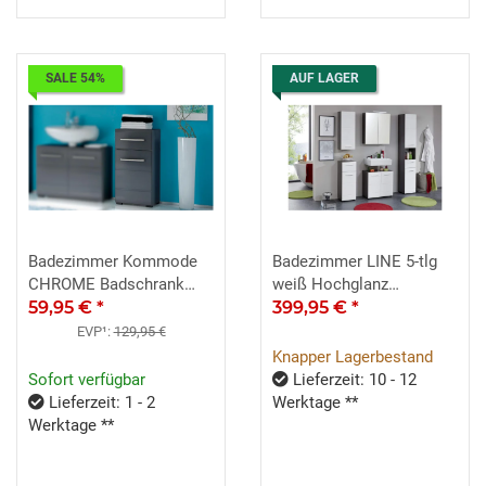
SALE 54%
AUF LAGER
Badezimmer Kommode
Badezimmer LINE 5-tlg
CHROME Badschrank
weiß Hochglanz
graumetallic Hochglanz
59,95 €
*
rauchsilber inkl. Spiegel
399,95 €
*
EVP¹:
129,95 €
Knapper Lagerbestand
Sofort verfügbar
Lieferzeit: 10 - 12
Lieferzeit: 1 - 2
Werktage **
Werktage **