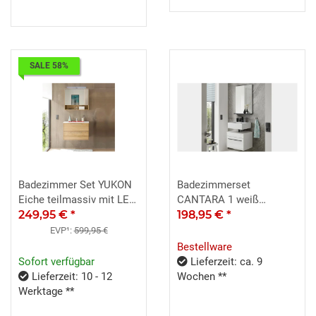
SALE 58%
Badezimmer Set YUKON
Badezimmerset
Eiche teilmassiv mit LED
CANTARA 1 weiß
2-teilig
249,95 €
*
Hochglanz Spiegel
198,95 €
*
EVP¹:
599,95 €
Bestellware
Sofort verfügbar
Lieferzeit: ca. 9
Lieferzeit: 10 - 12
Wochen **
Werktage **