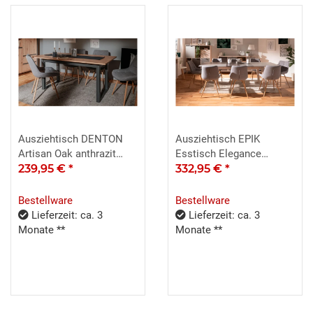
Ausziehtisch DENTON
Ausziehtisch EPIK
Artisan Oak anthrazit
Esstisch Elegance
ausziehbar 200 cm
239,95 €
*
Endgrain Graustufen
332,95 €
*
Bestellware
Bestellware
Lieferzeit: ca. 3
Lieferzeit: ca. 3
Monate **
Monate **