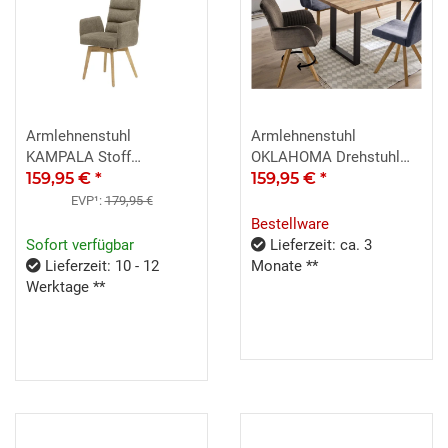
Armlehnenstuhl
Armlehnenstuhl
KAMPALA Stoff
OKLAHOMA Drehstuhl
cappuccino Wildeiche
159,95 €
*
Stoff cappuccino
159,95 €
*
massiv
EVP¹:
179,95 €
Bestellware
Sofort verfügbar
Lieferzeit: ca. 3
Lieferzeit: 10 - 12
Monate **
Werktage **