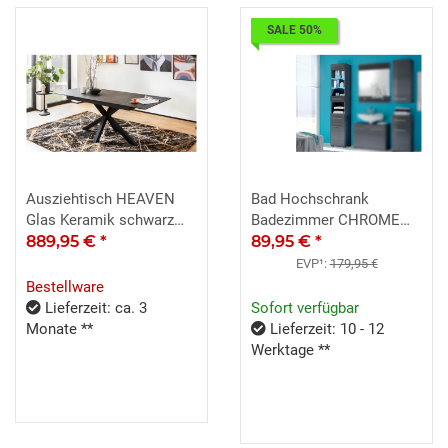
SALE 50%
Ausziehtisch HEAVEN
Bad Hochschrank
Glas Keramik schwarz
Badezimmer CHROME
Sternfuß 168-210x90
889,95 €
*
graumetallic Hochglanz
89,95 €
*
Synchronauszug
LED
EVP¹:
179,95 €
Bestellware
Lieferzeit: ca. 3
Sofort verfügbar
Monate **
Lieferzeit: 10 - 12
Werktage **