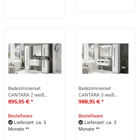
Badezimmerset
Badezimmerset
CANTARA 2 weiß
CANTARA 3 weiß
Hochglanz Spiegel 5-
895,95 €
*
Hochglanz Spiegel 3-
988,95 €
*
teilig
teilig
Bestellware
Bestellware
Lieferzeit: ca. 3
Lieferzeit: ca. 3
Monate **
Monate **