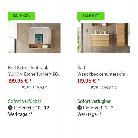
SALE 43%
SALE 60%
Bad Spiegelschrank
Bad
YUKON Eiche furniert 80
Waschbeckenunterschrank
x70 cm
199,95 €
*
YUKON Eiche teilmassiv
119,95 €
*
EVP¹:
349,95 €
EVP¹:
299,00 €
Sofort verfügbar
Sofort verfügbar
Lieferzeit: 10 - 12
Lieferzeit: 1 - 2
Werktage **
Werktage **