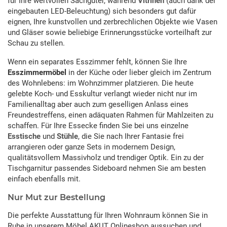
für Ihre wertvollen Sachgüter, während
Vitrinen
(auch dank der
eingebauten LED-Beleuchtung) sich besonders gut dafür
eignen, Ihre kunstvollen und zerbrechlichen Objekte wie Vasen
und Gläser sowie beliebige Erinnerungsstücke vorteilhaft zur
Schau zu stellen.
Wenn ein separates Esszimmer fehlt, können Sie Ihre
Esszimmermöbel
in der Küche oder lieber gleich im Zentrum
des Wohnlebens: im Wohnzimmer platzieren. Die heute
gelebte Koch- und Esskultur verlangt wieder nicht nur im
Familienalltag aber auch zum geselligen Anlass eines
Freundestreffens, einen adäquaten Rahmen für Mahlzeiten zu
schaffen. Für Ihre Essecke finden Sie bei uns einzelne
Esstische
und
Stühle
, die Sie nach Ihrer Fantasie frei
arrangieren oder ganze Sets in modernem Design,
qualitätsvollem Massivholz und trendiger Optik. Ein zu der
Tischgarnitur passendes Sideboard nehmen Sie am besten
einfach ebenfalls mit.
Nur Mut zur Bestellung
Die perfekte Ausstattung für Ihren Wohnraum können Sie in
Ruhe in unserem Möbel AKUT Onlineshop aussuchen und