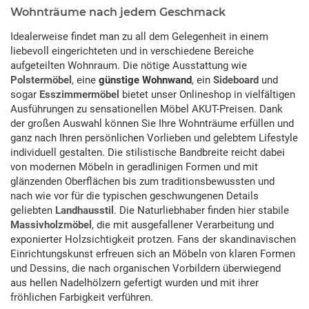
Wohnträume nach jedem Geschmack
Idealerweise findet man zu all dem Gelegenheit in einem
liebevoll eingerichteten und in verschiedene Bereiche
aufgeteilten Wohnraum. Die nötige Ausstattung wie
Polstermöbel
, eine
günstige Wohnwand
, ein
Sideboard
und
sogar
Esszimmermöbel
bietet unser Onlineshop in vielfältigen
Ausführungen zu sensationellen Möbel AKUT-Preisen. Dank
der großen Auswahl können Sie Ihre Wohnträume erfüllen und
ganz nach Ihren persönlichen Vorlieben und gelebtem Lifestyle
individuell gestalten. Die stilistische Bandbreite reicht dabei
von modernen Möbeln in geradlinigen Formen und mit
glänzenden Oberflächen bis zum traditionsbewussten und
nach wie vor für die typischen geschwungenen Details
geliebten
Landhausstil
. Die Naturliebhaber finden hier stabile
Massivholzmöbel
, die mit ausgefallener Verarbeitung und
exponierter Holzsichtigkeit protzen. Fans der skandinavischen
Einrichtungskunst erfreuen sich an Möbeln von klaren Formen
und Dessins, die nach organischen Vorbildern überwiegend
aus hellen Nadelhölzern gefertigt wurden und mit ihrer
fröhlichen Farbigkeit verführen.