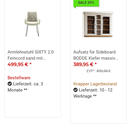
SALE 35%
Armlehnstuhl SIXTY 2.0
Aufsatz für Sideboard
Feincord sand mit
BODDE Kiefer massiv
Metallgestell
499,95 €
*
vintage used Look
389,95 €
*
EVP¹:
599,95 €
Bestellware
Lieferzeit: ca. 3
Knapper Lagerbestand
Monate **
Lieferzeit: 10 - 12
Werktage **