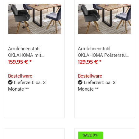
Armlehnenstuhl
Armlehnenstuhl
OKLAHOMA mit
OKLAHOMA Polsterstuhl
Drehfunktion Stoff
159,95 €
*
Webstoff anthrazit
129,95 €
*
anthrazit
Bestellware
Bestellware
Lieferzeit: ca. 3
Lieferzeit: ca. 3
Monate **
Monate **
SALE 9%