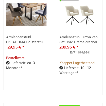
Armlehnenstuhl
Armlehnstuhl Luzon 2er-
OKLAHOMA Polsterstuhl
Set Cord Creme drehbar
Webstoff cappuccino
129,95 €
*
mit Autoreturn
289,95 €
*
EVP¹:
319,95 €
Bestellware
Lieferzeit: ca. 3
Knapper Lagerbestand
Monate **
Lieferzeit: 10 - 12
Werktage **