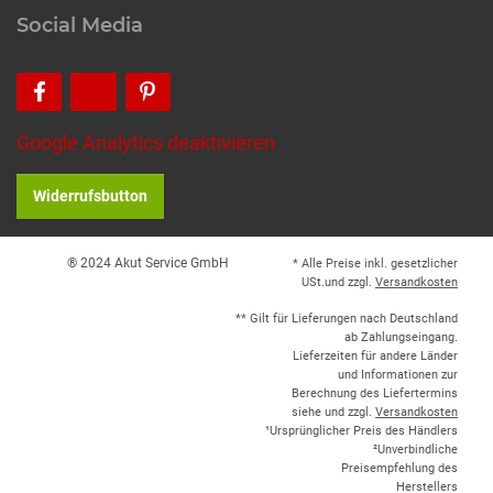
Social Media
Google Analytics deaktivieren
Widerrufsbutton
® 2024 Akut Service GmbH
* Alle Preise inkl. gesetzlicher
USt.und zzgl.
Versandkosten
** Gilt für Lieferungen nach Deutschland
ab Zahlungseingang.
Lieferzeiten für andere Länder
und Informationen zur
Berechnung des Liefertermins
siehe und zzgl.
Versandkosten
¹Ursprünglicher Preis des Händlers
²Unverbindliche
Preisempfehlung des
Herstellers