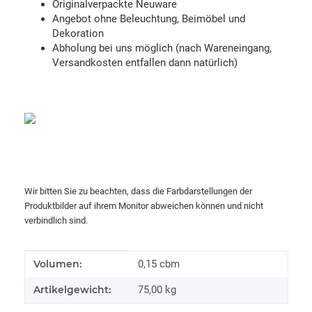
Originalverpackte Neuware
Angebot ohne Beleuchtung, Beimöbel und
Dekoration
Abholung bei uns möglich (nach Wareneingang,
Versandkosten entfallen dann natürlich)
Wir bitten Sie zu beachten, dass die Farbdarstellungen der
Produktbilder auf ihrem Monitor abweichen können und nicht
verbindlich sind.
Produkteigenschaft
Wert
Volumen:
0,15 cbm
Artikelgewicht:
75,00
kg