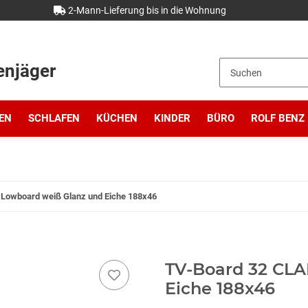
2-Mann-Lieferung bis in die Wohnung
enjäger
EN
SCHLAFEN
KÜCHEN
KINDER
BÜRO
ROLF BENZ
Lowboard weiß Glanz und Eiche 188x46
TV-Board 32 CLA
Eiche 188x46