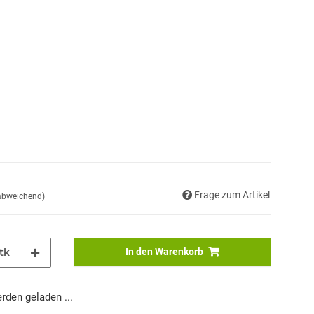
Frage zum Artikel
 abweichend)
tk
In den Warenkorb
den geladen ...