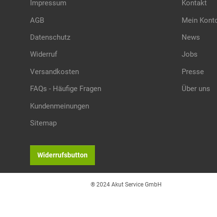
Impressum
Kontakt
AGB
Mein Kont
Datenschutz
News
Widerruf
Jobs
Versandkosten
Presse
FAQs - Häufige Fragen
Über uns
Kundenmeinungen
Sitemap
Widerrufsbutton
® 2024 Akut Service GmbH