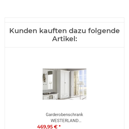
Kunden kauften dazu folgende
Artikel:
Garderobenschrank
WESTERLAND
469,95 €
Dielenschrank in Pinie weiß
*