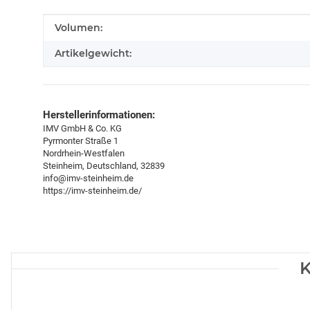
Produkteigenschaft
Wert
Volumen:
Artikelgewicht:
Herstellerinformationen:
IMV GmbH & Co. KG
Pyrmonter Straße 1
Nordrhein-Westfalen
Steinheim, Deutschland, 32839
info@imv-steinheim.de
https://imv-steinheim.de/
K