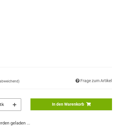
Frage zum Artikel
 abweichend)
tk
In den Warenkorb
den geladen ...