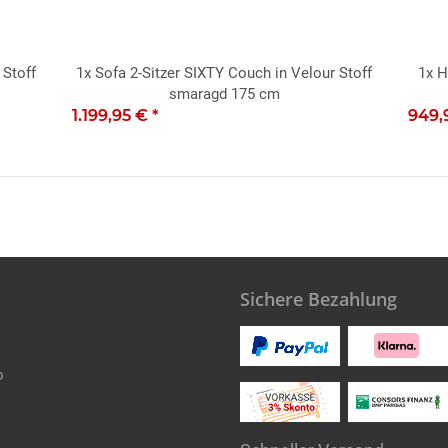
 Stoff
1x
Sofa 2-Sitzer SIXTY Couch in Velour Stoff
1x
H
smaragd 175 cm
1.199,95 €
*
949,
Sichere Bezahlung
o