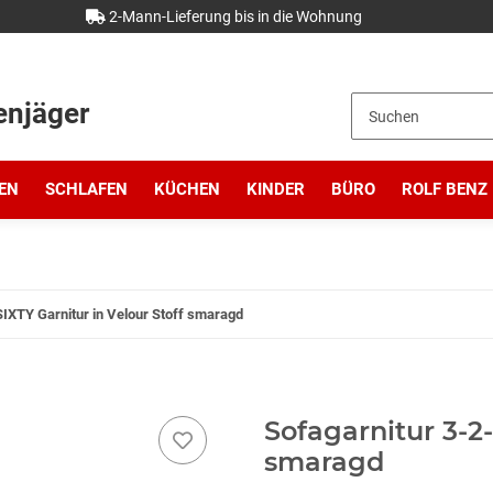
2-Mann-Lieferung bis in die Wohnung
enjäger
EN
SCHLAFEN
KÜCHEN
KINDER
BÜRO
ROLF BENZ
SIXTY Garnitur in Velour Stoff smaragd
Sofagarnitur 3-2-
smaragd