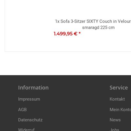
1x
Sofa 3-Sitzer SIXTY Couch in Velour
smaragd 225 cm
1.499,95 €
*
Information
Service
Impressum
Kontakt
AGB
Mein Kont
Datenschutz
News
Widerruf
Jobs