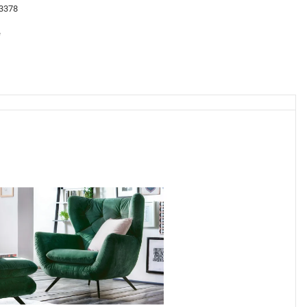
33378
e