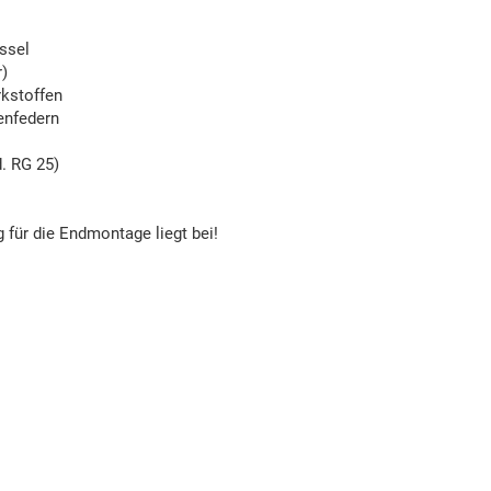
ssel
r)
rkstoffen
enfedern
. RG 25)
 für die Endmontage liegt bei!