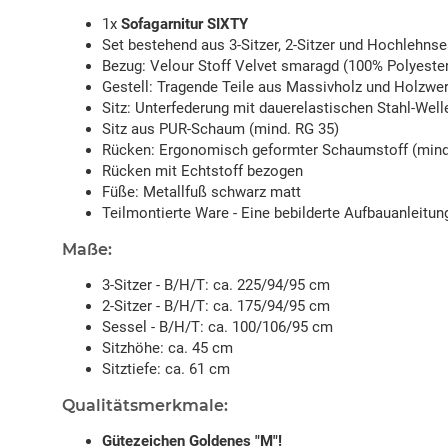
1x
Sofagarnitur SIXTY
Set bestehend aus 3-Sitzer, 2-Sitzer und Hochlehnse
Bezug: Velour Stoff Velvet smaragd (100% Polyeste
Gestell: Tragende Teile aus Massivholz und Holzwe
Sitz: Unterfederung mit dauerelastischen Stahl-Well
Sitz aus PUR-Schaum (mind. RG 35)
Rücken: Ergonomisch geformter Schaumstoff (mind
Rücken mit Echtstoff bezogen
Füße: Metallfuß schwarz matt
Teilmontierte Ware - Eine bebilderte Aufbauanleitung
Maße:
3-Sitzer - B/H/T: ca. 225/94/95 cm
2-Sitzer - B/H/T: ca. 175/94/95 cm
Sessel - B/H/T: ca. 100/106/95 cm
Sitzhöhe: ca. 45 cm
Sitztiefe: ca. 61 cm
Qualitätsmerkmale:
Gütezeichen Goldenes "M"!