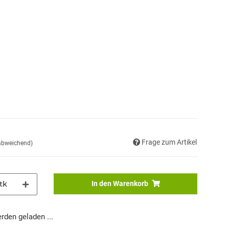
Frage zum Artikel
 abweichend)
tk
In den Warenkorb
den geladen ...