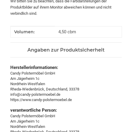
Wir bitten Sie zu beachten, dass die Farbdarstellungen der
Produktbilder auf ihrem Monitor abweichen können und nicht
verbindlich sind.
Produkteigenschaft
Wert
Volumen:
4,50 cbm
Angaben zur Produktsicherheit
Herstellerinformationen:
Candy Polstermöbel GmbH
Am Jägerheim 1c
Nordrhein-Westfalen
Rheda-Wiedenbrück, Deutschland, 33378
info@candy-polstermoebel.de
https://www.candy-polstermoebel.de
verantwortliche Person:
Candy Polstermöbel GmbH
Am Jägerheim 1c
Nordrhein-Westfalen
Rheda-Wiedenbrück, Deutschland, 33378