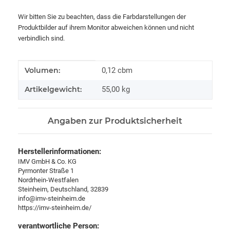
Wir bitten Sie zu beachten, dass die Farbdarstellungen der
Produktbilder auf ihrem Monitor abweichen können und nicht
verbindlich sind.
Produkteigenschaft
Wert
Volumen:
0,12 cbm
Artikelgewicht:
55,00
kg
Angaben zur Produktsicherheit
Herstellerinformationen:
IMV GmbH & Co. KG
Pyrmonter Straße 1
Nordrhein-Westfalen
Steinheim, Deutschland, 32839
info@imv-steinheim.de
https://imv-steinheim.de/
verantwortliche Person: