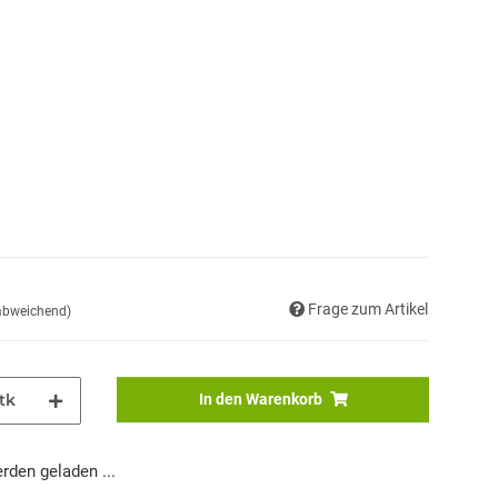
Frage zum Artikel
 abweichend)
tk
In den Warenkorb
den geladen ...