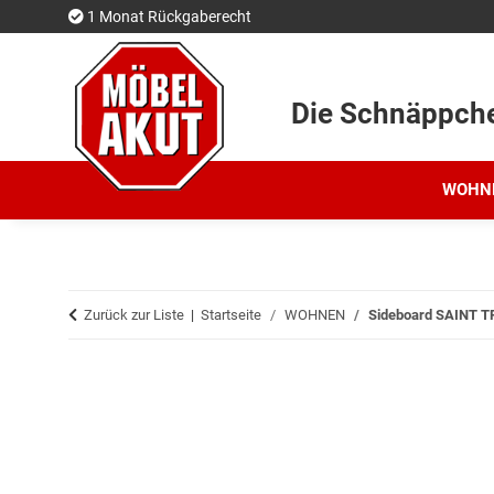
1 Monat Rückgaberecht
Die Schnäppch
WOHN
Zurück zur Liste
Startseite
WOHNEN
Sideboard SAINT T