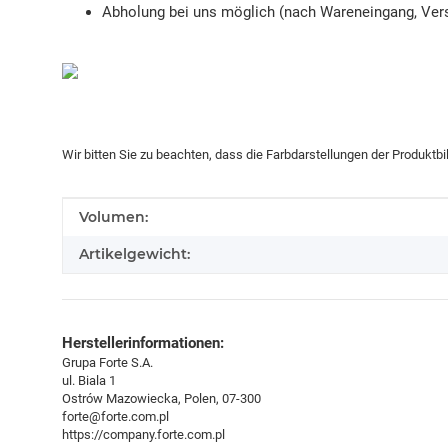
Abholung bei uns möglich (nach Wareneingang, Vers
Wir bitten Sie zu beachten, dass die Farbdarstellungen der Produktb
Produkteigenschaft
Wert
Volumen:
Artikelgewicht:
Herstellerinformationen:
Grupa Forte S.A.
ul. Biala 1
Ostrów Mazowiecka, Polen, 07-300
forte@forte.com.pl
https://company.forte.com.pl