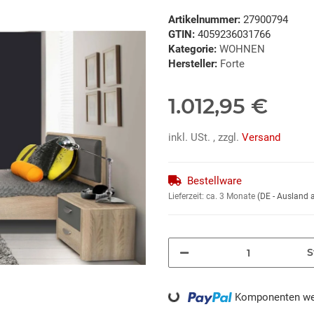
Artikelnummer:
27900794
GTIN:
4059236031766
Kategorie:
WOHNEN
Hersteller:
Forte
1.012,95 €
inkl. USt. , zzgl.
Versand
Bestellware
Lieferzeit:
ca. 3 Monate
(DE - Ausland
S
Loading...
Komponenten wer