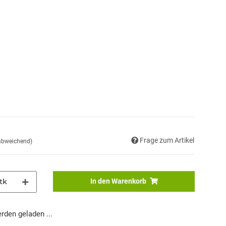
Frage zum Artikel
 abweichend)
tk
In den Warenkorb
den geladen ...