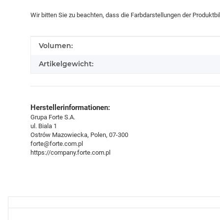
Wir bitten Sie zu beachten, dass die Farbdarstellungen der Produktb
Produkteigenschaft
Wert
Volumen:
Artikelgewicht:
Herstellerinformationen:
Grupa Forte S.A.
ul. Biala 1
Ostrów Mazowiecka, Polen, 07-300
forte@forte.com.pl
https://company.forte.com.pl