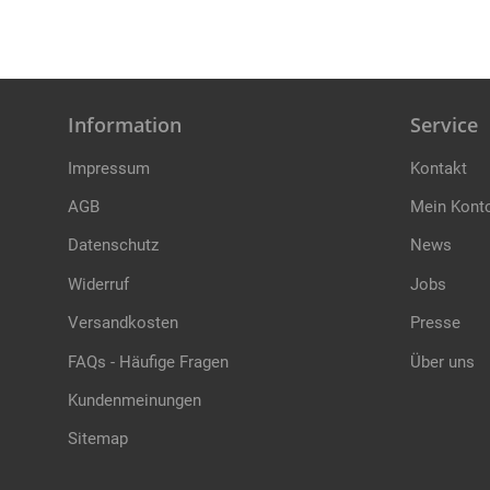
Information
Service
Impressum
Kontakt
AGB
Mein Kont
Datenschutz
News
Widerruf
Jobs
Versandkosten
Presse
FAQs - Häufige Fragen
Über uns
Kundenmeinungen
Sitemap