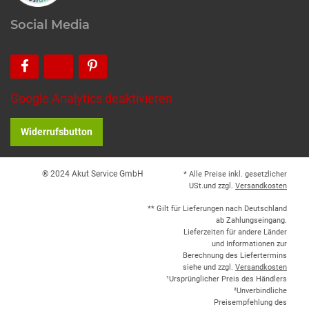
Social Media
Google Analytics deaktivieren
Widerrufsbutton
® 2024 Akut Service GmbH
* Alle Preise inkl. gesetzlicher
USt.und zzgl.
Versandkosten
** Gilt für Lieferungen nach Deutschland
ab Zahlungseingang.
Lieferzeiten für andere Länder
und Informationen zur
Berechnung des Liefertermins
siehe und zzgl.
Versandkosten
¹Ursprünglicher Preis des Händlers
²Unverbindliche
Preisempfehlung des