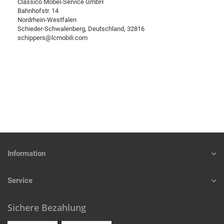
Classico Möbel-Service GmbH
Bahnhofstr. 14
Nordrhein-Westfalen
Schieder-Schwalenberg, Deutschland, 32816
schippers@lcmobili.com
Information
Service
Sichere Bezahlung