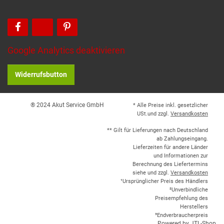
Google Analytics deaktivieren
Widerrufsbutton
® 2024 Akut Service GmbH
* Alle Preise inkl. gesetzlicher
USt.und zzgl.
Versandkosten
** Gilt für Lieferungen nach Deutschland
ab Zahlungseingang.
Lieferzeiten für andere Länder
und Informationen zur
Berechnung des Liefertermins
siehe und zzgl.
Versandkosten
¹Ursprünglicher Preis des Händlers
²Unverbindliche
Preisempfehlung des
Herstellers
³Endverbraucherpreis
Powered by
JTL-Shop