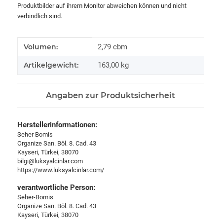
Produktbilder auf ihrem Monitor abweichen können und nicht
verbindlich sind.
Produkteigenschaft
Wert
Volumen:
2,79 cbm
Artikelgewicht:
163,00
kg
Angaben zur Produktsicherheit
Herstellerinformationen:
Seher Bomis
Organize San. Böl. 8. Cad. 43
Kayseri, Türkei, 38070
bilgi@luksyalcinlar.com
https://www.luksyalcinlar.com/
verantwortliche Person:
Seher-Bomis
Organize San. Böl. 8. Cad. 43
Kayseri, Türkei, 38070