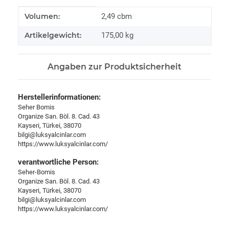
Produkteigenschaft
Wert
Volumen:
2,49 cbm
Artikelgewicht:
175,00
kg
Angaben zur Produktsicherheit
Herstellerinformationen:
Seher Bomis
Organize San. Böl. 8. Cad. 43
Kayseri, Türkei, 38070
bilgi@luksyalcinlar.com
https://www.luksyalcinlar.com/
verantwortliche Person:
Seher-Bomis
Organize San. Böl. 8. Cad. 43
Kayseri, Türkei, 38070
bilgi@luksyalcinlar.com
https://www.luksyalcinlar.com/