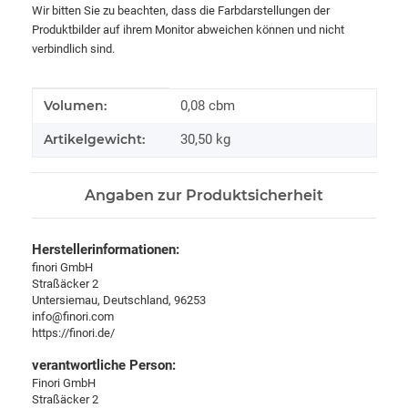
Wir bitten Sie zu beachten, dass die Farbdarstellungen der
Produktbilder auf ihrem Monitor abweichen können und nicht
verbindlich sind.
Produkteigenschaft
Wert
Volumen:
0,08 cbm
Artikelgewicht:
30,50
kg
Angaben zur Produktsicherheit
Herstellerinformationen:
finori GmbH
Straßäcker 2
Untersiemau, Deutschland, 96253
info@finori.com
https://finori.de/
verantwortliche Person:
Finori GmbH
Straßäcker 2