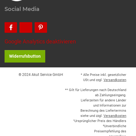
Social Media
Google Analytics deaktivieren
Widerrufsbutton
® 2024 Akut Service GmbH
* Alle Preise inkl. gesetzlicher
USt.und zzgl.
Versandkosten
** Gilt für Lieferungen nach Deutschland
ab Zahlungseingang.
Lieferzeiten für andere Länder
und Informationen zur
Berechnung des Liefertermins
siehe und zzgl.
Versandkosten
¹Ursprünglicher Preis des Händlers
²Unverbindliche
Preisempfehlung des