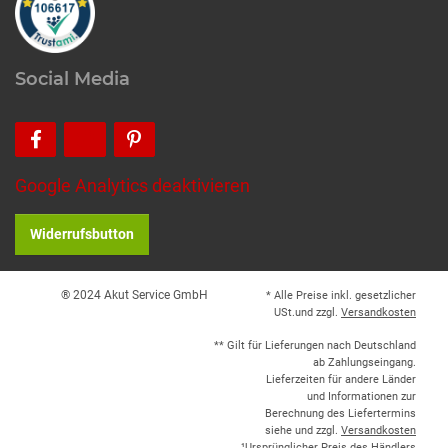
Social Media
Google Analytics deaktivieren
Widerrufsbutton
® 2024 Akut Service GmbH
* Alle Preise inkl. gesetzlicher
USt.und zzgl.
Versandkosten
** Gilt für Lieferungen nach Deutschland
ab Zahlungseingang.
Lieferzeiten für andere Länder
und Informationen zur
Berechnung des Liefertermins
siehe und zzgl.
Versandkosten
¹Ursprünglicher Preis des Händlers