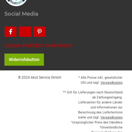
Social Media
Google Analytics deaktivieren
Widerrufsbutton
® 2024 Akut Service GmbH
* Alle Preise inkl. gesetzlicher
USt.und zzgl.
Versandkosten
** Gilt für Lieferungen nach Deutschland
ab Zahlungseingang.
Lieferzeiten für andere Länder
und Informationen zur
Berechnung des Liefertermins
siehe und zzgl.
Versandkosten
¹Ursprünglicher Preis des Händlers
²Unverbindliche