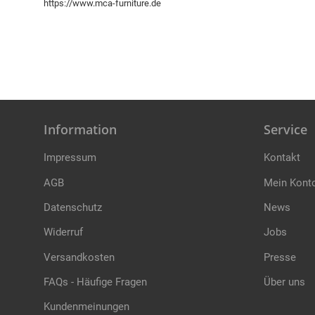
https://www.mca-furniture.de
Information
Service
Impressum
Kontakt
AGB
Mein Kont
Datenschutz
News
Widerruf
Jobs
Versandkosten
Presse
FAQs - Häufige Fragen
Über uns
Kundenmeinungen