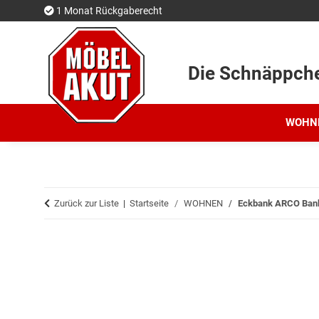
1 Monat Rückgaberecht
Die Schnäppch
WOHN
Zurück zur Liste
Startseite
WOHNEN
Eckbank ARCO Bank i