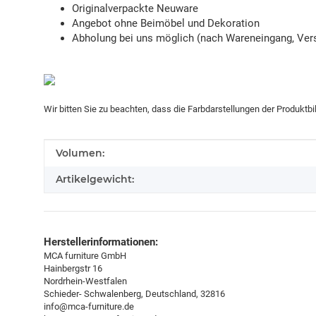
Originalverpackte Neuware
Angebot ohne Beimöbel und Dekoration
Abholung bei uns möglich (nach Wareneingang, Vers
Wir bitten Sie zu beachten, dass die Farbdarstellungen der Produktb
Produkteigenschaft
Wert
Volumen:
Artikelgewicht:
Herstellerinformationen:
MCA furniture GmbH
Hainbergstr 16
Nordrhein-Westfalen
Schieder- Schwalenberg, Deutschland, 32816
info@mca-furniture.de