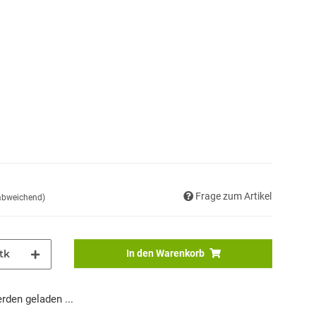
Frage zum Artikel
 abweichend)
tk
In den Warenkorb
den geladen ...