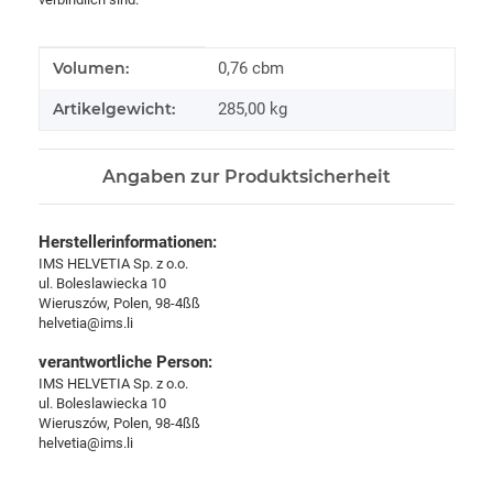
Produkteigenschaft
Wert
Volumen:
0,76 cbm
Artikelgewicht:
285,00
kg
Angaben zur Produktsicherheit
Herstellerinformationen:
IMS HELVETIA Sp. z o.o.
ul. Boleslawiecka 10
Wieruszów, Polen, 98-4ßß
helvetia@ims.li
verantwortliche Person:
IMS HELVETIA Sp. z o.o.
ul. Boleslawiecka 10
Wieruszów, Polen, 98-4ßß
helvetia@ims.li