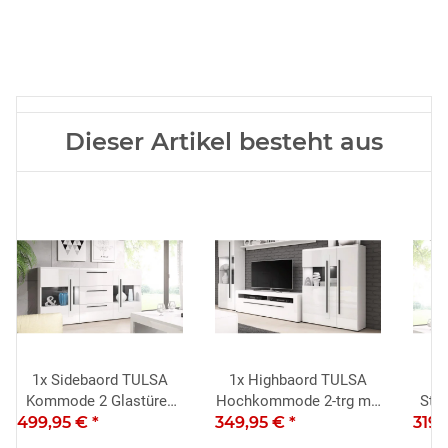
Dieser Artikel besteht aus
1x
Sidebaord TULSA
1x
Highbaord TULSA
Kommode 2 Glastüren
Hochkommode 2-trg mit
Stan
499,95 €
180 cm weiß Hochglanz
*
349,95 €
Glas weiß Hochglanz
*
319,
tür
Dekor
Dekor