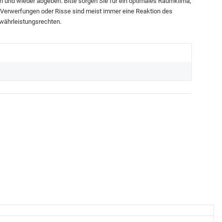
n und wieder abgeben. Bitte sorgen Sie für ein optimales Raumklima,
n. Verwerfungen oder Risse sind meist immer eine Reaktion des
währleistungsrechten.