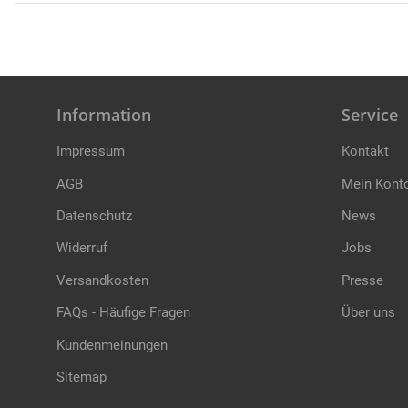
Information
Service
Impressum
Kontakt
AGB
Mein Kont
Datenschutz
News
Widerruf
Jobs
Versandkosten
Presse
FAQs - Häufige Fragen
Über uns
Kundenmeinungen
Sitemap