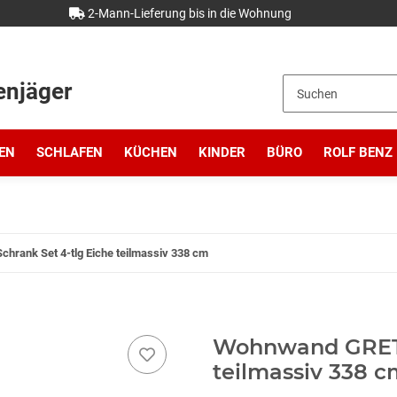
2-Mann-Lieferung bis in die Wohnung
enjäger
EN
SCHLAFEN
KÜCHEN
KINDER
BÜRO
ROLF BENZ
rank Set 4-tlg Eiche teilmassiv 338 cm
Wohnwand GRETA
teilmassiv 338 c