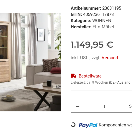
Artikelnummer:
23631195
GTIN:
4059236117873
Kategorie:
WOHNEN
Hersteller:
Elfo-Möbel
1.149,95 €
inkl. USt. , zzgl.
Versand
Bestellware
Lieferzeit:
ca. 9 Wochen
(DE - Ausland
S
Loading...
Komponenten wer