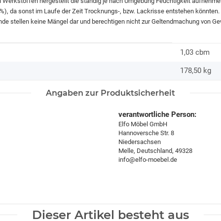
n Werkstoffen hergestellt die ständig je nach Umgebung Feuchtigkeit aufnehme
60%), da sonst im Laufe der Zeit Trocknungs-, bzw. Lackrisse entstehen könnte
nde stellen keine Mängel dar und berechtigen nicht zur Geltendmachung von Ge
1,03 cbm
178,50
kg
Angaben zur Produktsicherheit
verantwortliche Person:
Elfo Möbel GmbH
Hannoversche Str. 8
Niedersachsen
Melle, Deutschland, 49328
info@elfo-moebel.de
Dieser Artikel besteht aus