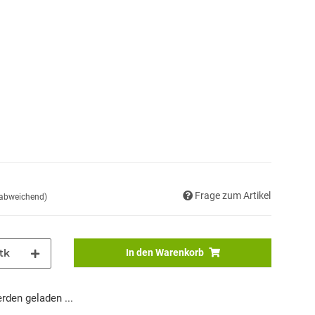
Frage zum Artikel
 abweichend)
tk
In den Warenkorb
den geladen ...