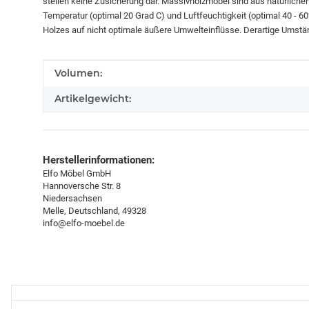
stellen keine Zusicherung dar. Massivholzmöbel sind aus natürliche
Temperatur (optimal 20 Grad C) und Luftfeuchtigkeit (optimal 40 - 
Holzes auf nicht optimale äußere Umwelteinflüsse. Derartige Umstä
Produkteigenschaft
Wert
Volumen:
Artikelgewicht:
Herstellerinformationen:
Elfo Möbel GmbH
Hannoversche Str. 8
Niedersachsen
Melle, Deutschland, 49328
info@elfo-moebel.de