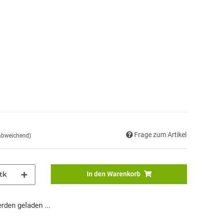
Frage zum Artikel
 abweichend)
tk
In den Warenkorb
den geladen ...