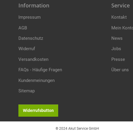
Information
Service
Impressum
Kontakt
AGB
Mein Kont
Datenschutz
News
Widerruf
Jobs
Versandkosten
Presse
FAQs - Häufige Fragen
Über uns
Kundenmeinungen
Sitemap
Widerrufsbutton
® 2024 Akut Service GmbH