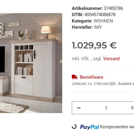
Artikelnummer:
37400786
GTIN:
4054574088878
Kategorie:
WOHNEN
Hersteller:
IMV
1.029,95 €
inkl. USt. , zzgl.
Versand
Bestellware
Lieferzeit:
ca. 3 Monate
(DE - Ausland
S
Loading...
Komponenten wer