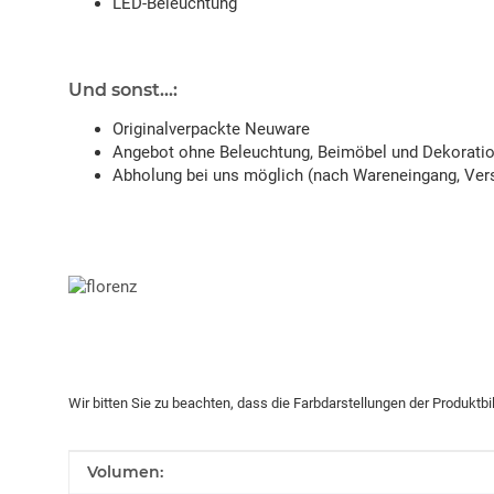
LED-Beleuchtung
Und sonst...:
Originalverpackte Neuware
Angebot ohne Beleuchtung, Beimöbel und Dekorati
Abholung bei uns möglich (nach Wareneingang, Vers
Wir bitten Sie zu beachten, dass die Farbdarstellungen der Produktb
Produkteigenschaft
Wert
Volumen: