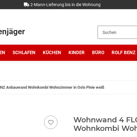
2-Mann-Lieferung bis in die Wohnung
enjäger
EN
SCHLAFEN
KÜCHEN
KINDER
BÜRO
ROLF BENZ
Z Anbauwand Wohnkombi Wohnzimmer in Oslo Pinie weiß
Wohnwand 4 FL
Wohnkombi Wohn