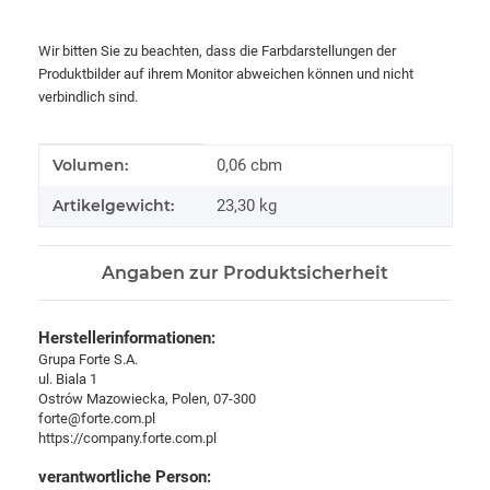
Wir bitten Sie zu beachten, dass die Farbdarstellungen der
Produktbilder auf ihrem Monitor abweichen können und nicht
verbindlich sind.
Produkteigenschaft
Wert
Volumen:
0,06 cbm
Artikelgewicht:
23,30
kg
Angaben zur Produktsicherheit
Herstellerinformationen:
Grupa Forte S.A.
ul. Biala 1
Ostrów Mazowiecka, Polen, 07-300
forte@forte.com.pl
https://company.forte.com.pl
verantwortliche Person: