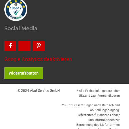
Social Media
Google Analytics deaktivieren
Widerrufsbutton
® 2024 Akut Service GmbH
* Alle Preise inkl. gesetzlicher
USt.und zzgl.
Versandkosten
** Gilt für Lieferungen nach Deutschland
ab Zahlungseingang.
Lieferzeiten für andere Länder
und Informationen zur
Berechnung des Liefertermins