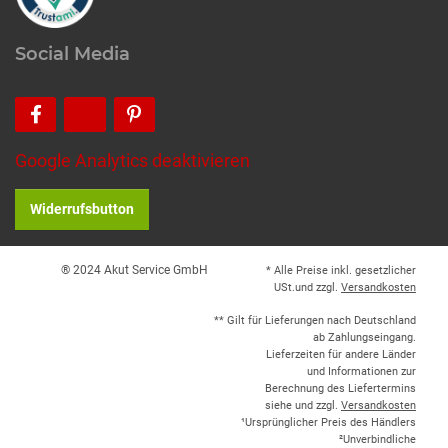
Social Media
Google Analytics deaktivieren
Widerrufsbutton
® 2024 Akut Service GmbH
* Alle Preise inkl. gesetzlicher
USt.und zzgl.
Versandkosten
** Gilt für Lieferungen nach Deutschland
ab Zahlungseingang.
Lieferzeiten für andere Länder
und Informationen zur
Berechnung des Liefertermins
siehe und zzgl.
Versandkosten
¹Ursprünglicher Preis des Händlers
²Unverbindliche