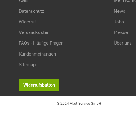
AGB
Mein Kont
Datenschutz
News
Widerruf
Jobs
Versandkosten
Presse
FAQs - Häufige Fragen
Über uns
Kundenmeinungen
Sitemap
Widerrufsbutton
® 2024 Akut Service GmbH