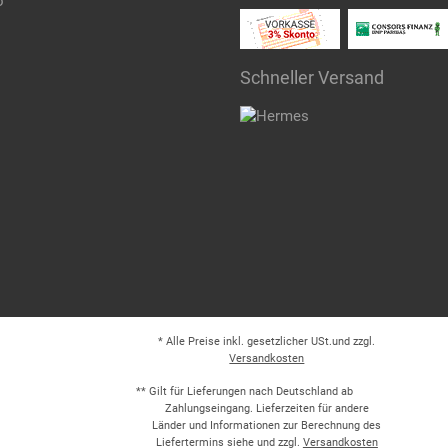
o
Schneller Versand
* Alle Preise inkl. gesetzlicher USt.und zzgl.
Versandkosten
** Gilt für Lieferungen nach Deutschland ab
Zahlungseingang. Lieferzeiten für andere
Länder und Informationen zur Berechnung des
Liefertermins siehe und zzgl.
Versandkosten