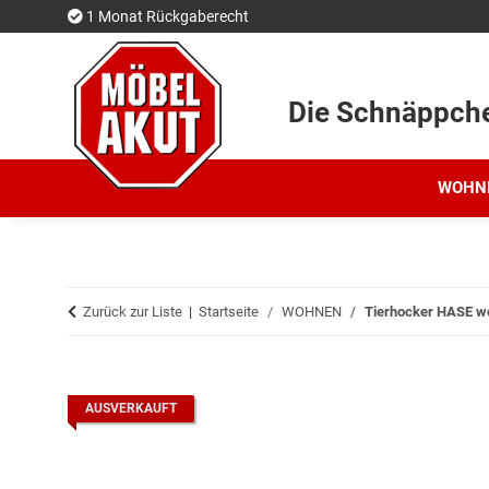
1 Monat Rückgaberecht
Die Schnäppch
WOHN
Zurück zur Liste
Startseite
WOHNEN
Tierhocker HASE we
AUSVERKAUFT