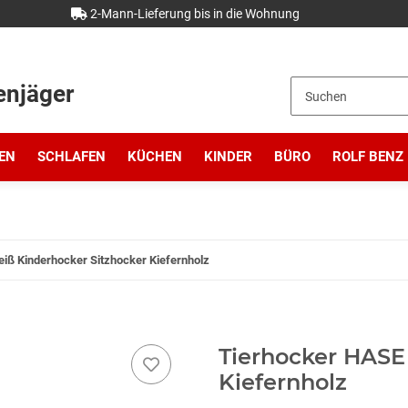
2-Mann-Lieferung bis in die Wohnung
enjäger
EN
SCHLAFEN
KÜCHEN
KINDER
BÜRO
ROLF BENZ
iß Kinderhocker Sitzhocker Kiefernholz
Tierhocker HASE
Kiefernholz