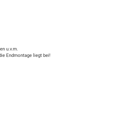
en u.v.m.
die Endmontage liegt bei!