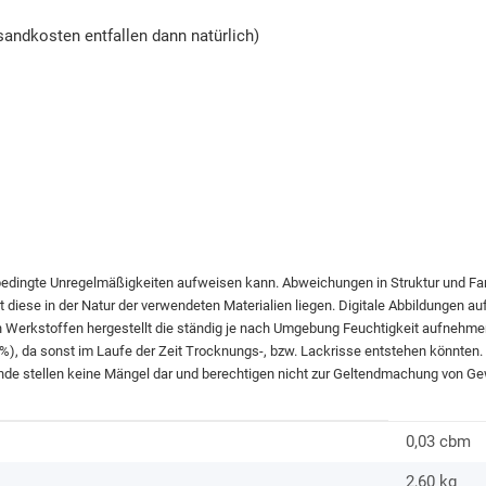
andkosten entfallen dann natürlich)
bedingte Unregelmäßigkeiten aufweisen kann. Abweichungen in Struktur und F
diese in der Natur der verwendeten Materialien liegen. Digitale Abbildungen au
n Werkstoffen hergestellt die ständig je nach Umgebung Feuchtigkeit aufnehme
60%), da sonst im Laufe der Zeit Trocknungs-, bzw. Lackrisse entstehen könnte
nde stellen keine Mängel dar und berechtigen nicht zur Geltendmachung von Ge
0,03 cbm
2,60
kg