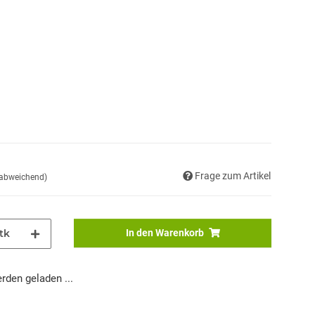
Frage zum Artikel
 abweichend)
tk
In den Warenkorb
den geladen ...