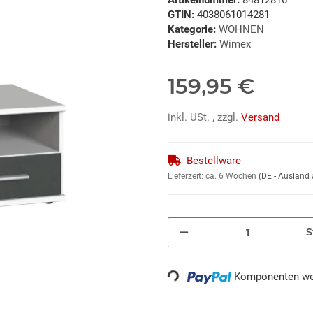
Artikelnummer:
84812816
GTIN:
4038061014281
Kategorie:
WOHNEN
Hersteller:
Wimex
159,95 €
inkl. USt. , zzgl.
Versand
Bestellware
Lieferzeit:
ca. 6 Wochen
(DE - Ausland
S
Komponenten wer
Loading...