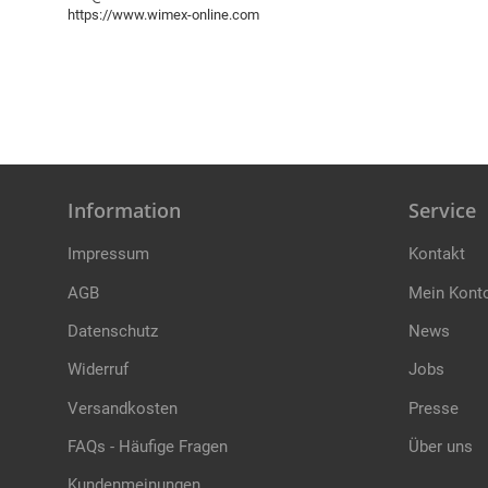
https://www.wimex-online.com
Information
Service
Impressum
Kontakt
AGB
Mein Kont
Datenschutz
News
Widerruf
Jobs
Versandkosten
Presse
FAQs - Häufige Fragen
Über uns
Kundenmeinungen