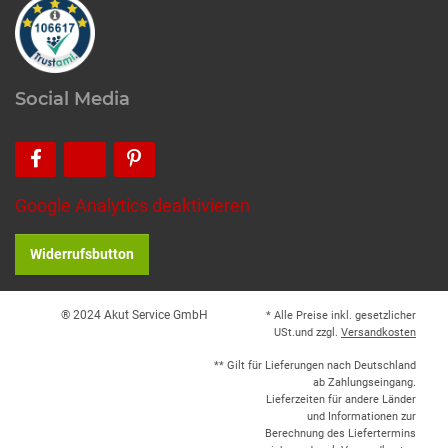
Social Media
Google Analytics deaktivieren
Widerrufsbutton
® 2024 Akut Service GmbH
* Alle Preise inkl. gesetzlicher
USt.und zzgl.
Versandkosten
** Gilt für Lieferungen nach Deutschland
ab Zahlungseingang.
Lieferzeiten für andere Länder
und Informationen zur
Berechnung des Liefertermins