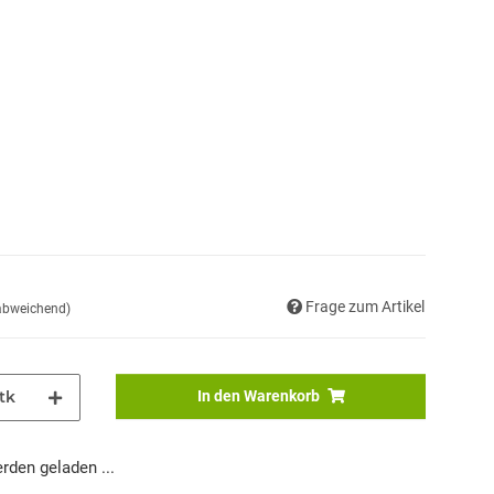
Frage zum Artikel
 abweichend)
tk
In den Warenkorb
den geladen ...