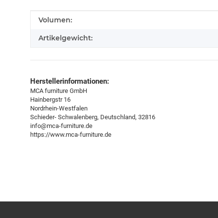
Produkteigenschaft
Wert
Volumen:
Artikelgewicht:
Herstellerinformationen:
MCA furniture GmbH
Hainbergstr 16
Nordrhein-Westfalen
Schieder- Schwalenberg, Deutschland, 32816
info@mca-furniture.de
https://www.mca-furniture.de